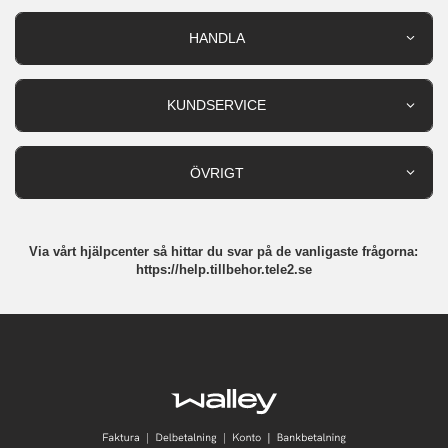
HANDLA
Outlet
Nyheter
KUNDSERVICE
Varumärken
Kundservice
Specialkategorier
90 dagars öppet köp
ÖVRIGT
Köpevillkor
Om oss
Retur
Om cookies
Via vårt hjälpcenter så hittar du svar på de vanligaste frågorna:
Integritetspolicy
https://help.tillbehor.tele2.se