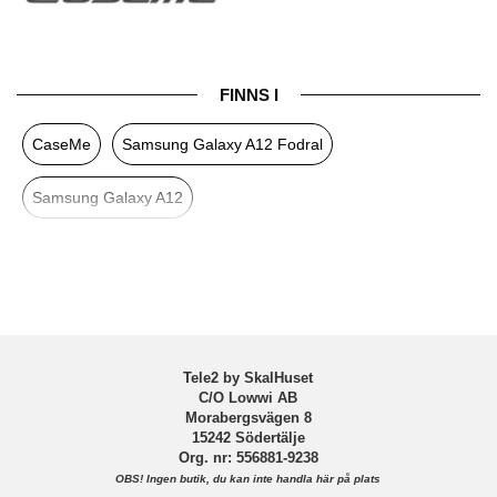
Egenskaper
Kortfack, Stativfunktion
Färg
Svart
FINNS I
Material
Konstläder, Mjukplast (TPU)
CaseMe
Samsung Galaxy A12 Fodral
Varumärke
CaseMe
Samsung Galaxy A12
Tele2 by SkalHuset
C/O Lowwi AB
Morabergsvägen 8
15242 Södertälje
Org. nr: 556881-9238
OBS!
Ingen butik, du kan inte handla här på plats