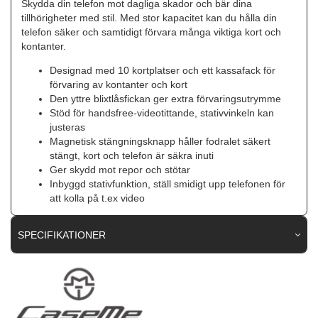
Skydda din telefon mot dagliga skador och bär dina
tillhörigheter med stil. Med stor kapacitet kan du hålla din
telefon säker och samtidigt förvara många viktiga kort och
kontanter.
Designad med 10 kortplatser och ett kassafack för
förvaring av kontanter och kort
Den yttre blixtlåsfickan ger extra förvaringsutrymme
Stöd för handsfree-videotittande, stativvinkeln kan
justeras
Magnetisk stängningsknapp håller fodralet säkert
stängt, kort och telefon är säkra inuti
Ger skydd mot repor och stötar
Inbyggd stativfunktion, ställ smidigt upp telefonen för
att kolla på t.ex video
SPECIFIKATIONER
Artikelnummer
68272
Passar till
Samsung Galaxy A12
Produkttyp
Fodral