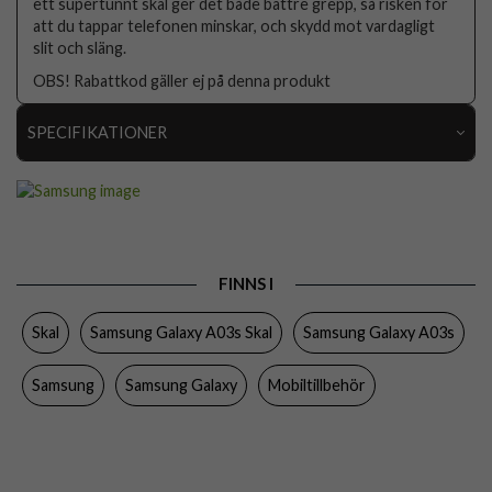
ett supertunnt skal ger det både bättre grepp, så risken för
att du tappar telefonen minskar, och skydd mot vardagligt
slit och släng.
OBS! Rabattkod gäller ej på denna produkt
SPECIFIKATIONER
Artikelnummer
68783
Passar till
Samsung Galaxy A03s
Produkttyp
Skal
FINNS I
Egenskaper
Slimmad
Skal
Samsung Galaxy A03s Skal
Samsung Galaxy A03s
Färg
Genomskinlig
Material
Mjukplast (TPU)
Samsung
Samsung Galaxy
Mobiltillbehör
Varumärke
Samsung
Tillverkarens art nr
EF-QA038TTEGEU
EAN
8806092752986