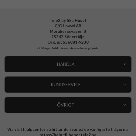
Tele2 by SkalHuset
C/O Lowwi AB
Morabergsvägen 8
15242 Södertälje
Org. nr: 556881-9238
OBS!
Ingen butik, du kan inte handla här på plats
HANDLA
Outlet
Nyheter
KUNDSERVICE
Varumärken
Kundservice
Specialkategorier
90 dagars öppet köp
ÖVRIGT
Köpevillkor
Om oss
Retur
Om cookies
Via vårt hjälpcenter så hittar du svar på de vanligaste frågorna:
Integritetspolicy
https://help.tillbehor.tele2.se