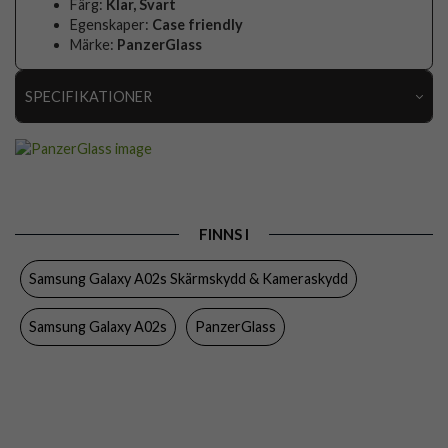
Färg:
Klar, Svart
Egenskaper:
Case friendly
Märke:
PanzerGlass
SPECIFIKATIONER
Artikelnummer
55301
Passar till
Samsung Galaxy A02s
Produkttyp
Skärmskydd
FINNS I
Egenskaper
Case friendly
Samsung Galaxy A02s Skärmskydd & Kameraskydd
Färg
Genomskinlig, Svart
Material
Härdat glas
Samsung Galaxy A02s
PanzerGlass
Varumärke
PanzerGlass
Tillverkarens art nr
7262
EAN
5711724072628