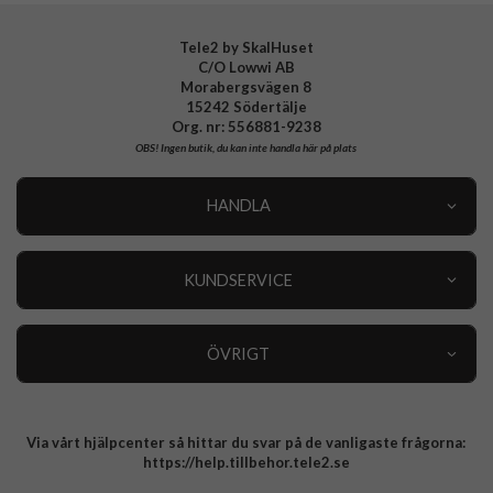
Tele2 by SkalHuset
C/O Lowwi AB
Morabergsvägen 8
15242 Södertälje
Org. nr: 556881-9238
OBS!
Ingen butik, du kan inte handla här på plats
HANDLA
Outlet
Nyheter
KUNDSERVICE
Varumärken
Kundservice
Specialkategorier
90 dagars öppet köp
ÖVRIGT
Köpevillkor
Om oss
Retur
Om cookies
Via vårt hjälpcenter så hittar du svar på de vanligaste frågorna:
Integritetspolicy
https://help.tillbehor.tele2.se