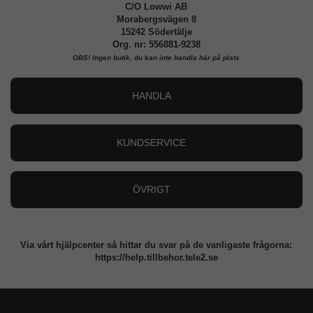
C/O Lowwi AB
Morabergsvägen 8
15242 Södertälje
Org. nr: 556881-9238
OBS!
Ingen butik, du kan inte handla här på plats
HANDLA
Outlet
Nyheter
KUNDSERVICE
Varumärken
Kundservice
Specialkategorier
90 dagars öppet köp
ÖVRIGT
Köpevillkor
Om oss
Retur
Om cookies
Via vårt hjälpcenter så hittar du svar på de vanligaste frågorna:
Integritetspolicy
https://help.tillbehor.tele2.se