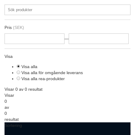
Pris
(SEK)
—
Visa
Visa alla
Visa alla för omgående leverans
Visa alla rea-produkter
Visar 0 av 0 resultat
Visar
0
av
0
resultat
Sortering