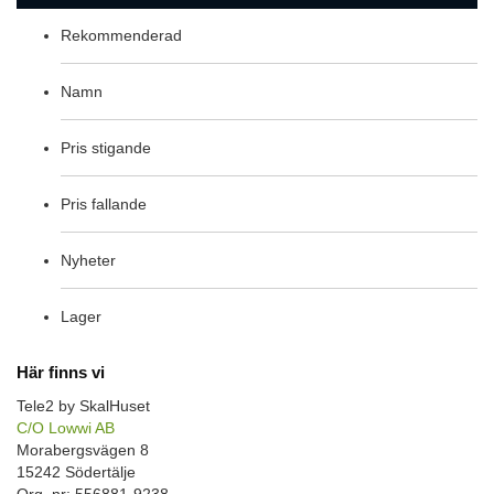
Rekommenderad
Namn
Pris stigande
Pris fallande
Nyheter
Lager
Här finns vi
Tele2 by SkalHuset
C/O Lowwi AB
Morabergsvägen 8
15242 Södertälje
Org. nr: 556881-9238