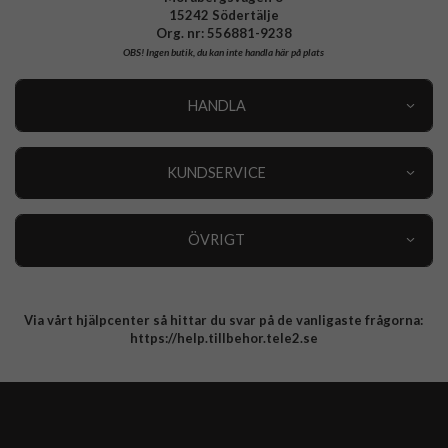
15242 Södertälje
Org. nr: 556881-9238
OBS!
Ingen butik, du kan inte handla här på plats
HANDLA
Outlet
Nyheter
KUNDSERVICE
Varumärken
Kundservice
Specialkategorier
90 dagars öppet köp
ÖVRIGT
Köpevillkor
Om oss
Retur
Om cookies
Via vårt hjälpcenter så hittar du svar på de vanligaste frågorna:
Integritetspolicy
https://help.tillbehor.tele2.se