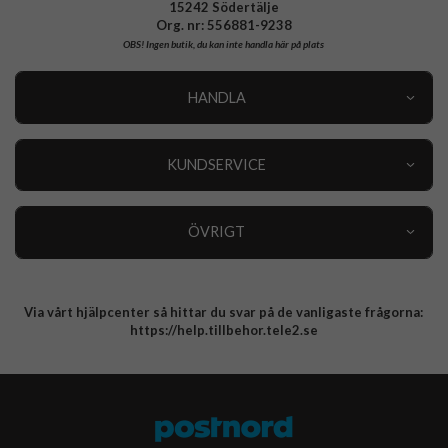
15242 Södertälje
Org. nr: 556881-9238
OBS!
Ingen butik, du kan inte handla här på plats
HANDLA
Outlet
Nyheter
KUNDSERVICE
Varumärken
Kundservice
Specialkategorier
90 dagars öppet köp
ÖVRIGT
Köpevillkor
Om oss
Retur
Om cookies
Via vårt hjälpcenter så hittar du svar på de vanligaste frågorna:
Integritetspolicy
https://help.tillbehor.tele2.se