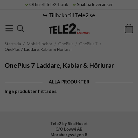
Officiell Tele2-butik
Snabba leveranser
↪️ Tillbaka till Tele2.se
Startsida
/
Mobiltillbehör
/
OnePlus
/
OnePlus 7
/
OnePlus 7 Laddare, Kablar & Hörlurar
OnePlus 7 Laddare, Kablar & Hörlurar
ALLA PRODUKTER
Inga produkter hittades.
Tele2 by SkalHuset
C/O Lowwi AB
Morabergsvägen 8