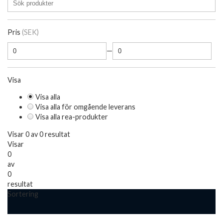
Pris
(SEK)
—
Visa
Visa alla
Visa alla för omgående leverans
Visa alla rea-produkter
Visar 0 av 0 resultat
Visar
0
av
0
resultat
Sortering