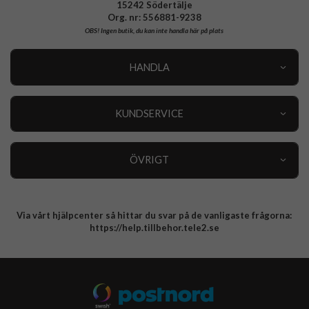
15242 Södertälje
Org. nr: 556881-9238
OBS!
Ingen butik, du kan inte handla här på plats
HANDLA
Outlet
Nyheter
KUNDSERVICE
Varumärken
Kundservice
Specialkategorier
90 dagars öppet köp
ÖVRIGT
Köpevillkor
Om oss
Retur
Om cookies
Via vårt hjälpcenter så hittar du svar på de vanligaste frågorna:
Integritetspolicy
https://help.tillbehor.tele2.se