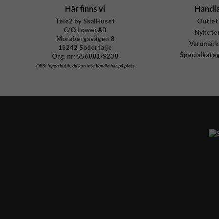
Här finns vi
Handl
Tele2 by SkalHuset
Outlet
C/O Lowwi AB
Nyhete
Morabergsvägen 8
Varumärk
15242 Södertälje
Specialkate
Org. nr: 556881-9238
OBS!
Ingen butik, du kan inte handla här på plats