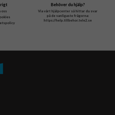
rigt
Behöver du hjälp?
 oss
Via vårt hjälpcenter så hittar du svar
på de vanligaste frågorna:
ookies
https://help.tillbehor.tele2.se
tetspolicy