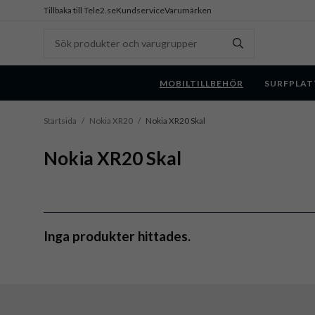
Tillbaka till Tele2.se
Kundservice
Varumärken
MOBILTILLBEHÖR
SURFPLAT
Startsida
/
Nokia XR20
/
Nokia XR20 Skal
Nokia XR20 Skal
Inga produkter hittades.