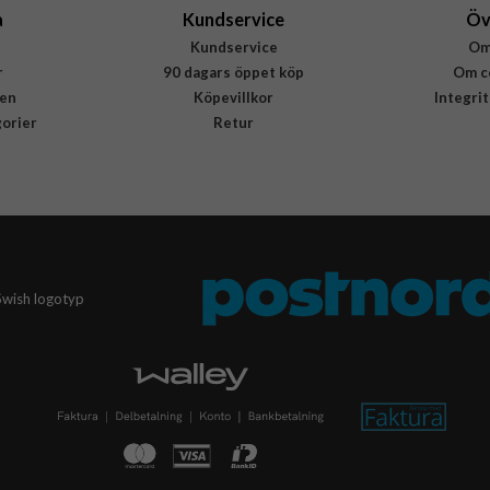
a
Kundservice
Öv
Kundservice
Om
r
90 dagars öppet köp
Om c
en
Köpevillkor
Integri
gorier
Retur