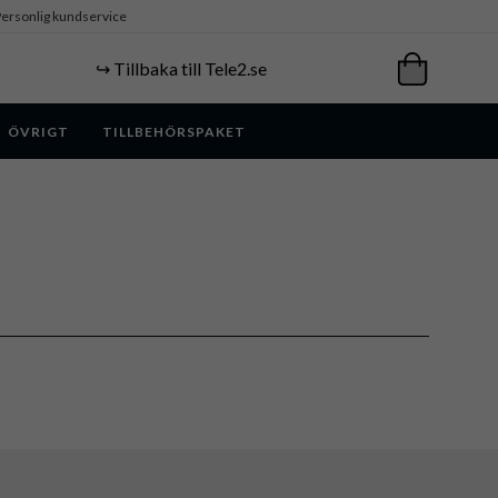
ersonlig kundservice
↪️ Tillbaka till Tele2.se
ÖVRIGT
TILLBEHÖRSPAKET