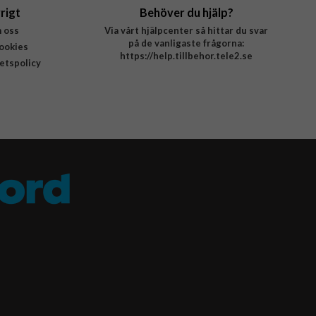
rigt
Behöver du hjälp?
 oss
Via vårt hjälpcenter så hittar du svar
på de vanligaste frågorna:
ookies
https://help.tillbehor.tele2.se
tetspolicy