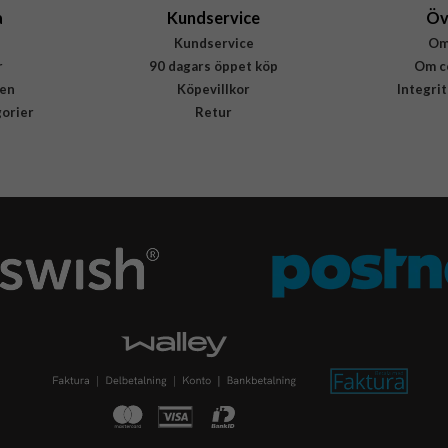
a
Kundservice
Öv
Kundservice
Om
r
90 dagars öppet köp
Om c
en
Köpevillkor
Integri
gorier
Retur