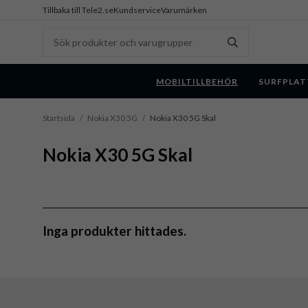
Tillbaka till Tele2.se
Kundservice
Varumärken
MOBILTILLBEHÖR
SURFPLAT
Startsida
/
Nokia X30 5G
/
Nokia X30 5G Skal
Nokia X30 5G Skal
Inga produkter hittades.