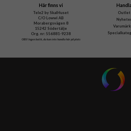
Här finns vi
Handl
Tele2 by SkalHuset
Outlet
C/O Lowwi AB
Nyhete
Morabergsvägen 8
Varumärk
15242 Södertälje
Specialkate
Org. nr: 556881-9238
OBS!
Ingen butik, du kan inte handla här på plats