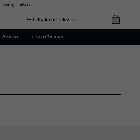
ersonlig kundservice
↪️ Tillbaka till Tele2.se
ÖVRIGT
TILLBEHÖRSPAKET