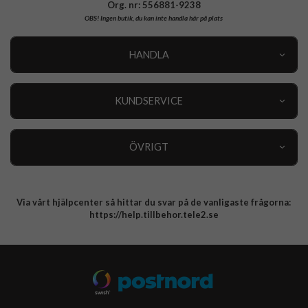
Org. nr: 556881-9238
OBS!
Ingen butik, du kan inte handla här på plats
HANDLA
Outlet
Nyheter
KUNDSERVICE
Varumärken
Kundservice
Specialkategorier
90 dagars öppet köp
ÖVRIGT
Köpevillkor
Om oss
Retur
Om cookies
Via vårt hjälpcenter så hittar du svar på de vanligaste frågorna:
Integritetspolicy
https://help.tillbehor.tele2.se