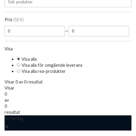
Pris
(SEK)
—
Visa
Visa alla
Visa alla för omgående leverans
Visa alla rea-produkter
Visar 0 av 0 resultat
Visar
0
av
0
resultat
Sortering