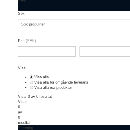
Filter
Sök
Pris
(SEK)
—
Visa
Visa alla
Visa alla för omgående leverans
Visa alla rea-produkter
Visar 0 av 0 resultat
Visar
0
av
0
resultat
Sortering