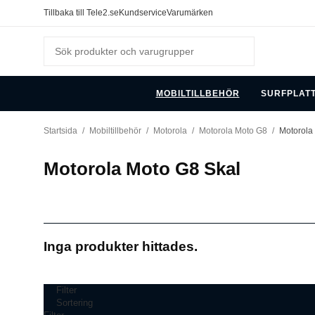
Tillbaka till Tele2.se
Kundservice
Varumärken
MOBILTILLBEHÖR
SURFPLAT
Startsida
/
Mobiltillbehör
/
Motorola
/
Motorola Moto G8
/
Motorola
Motorola Moto G8 Skal
Inga produkter hittades.
Filter
Sortering