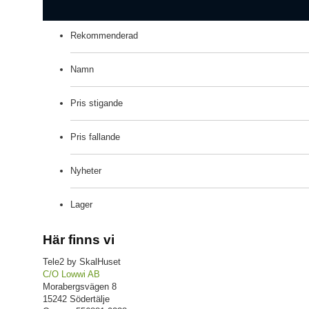
Rekommenderad
Namn
Pris stigande
Pris fallande
Nyheter
Lager
Här finns vi
Tele2 by SkalHuset
C/O Lowwi AB
Morabergsvägen 8
15242 Södertälje