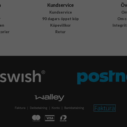
a
Kundservice
Öv
Kundservice
Om
r
90 dagars öppet köp
Om c
en
Köpevillkor
Integri
gorier
Retur