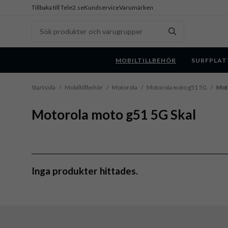
Tillbaka till Tele2.se
Kundservice
Varumärken
MOBILTILLBEHÖR
SURFPLAT
Startsida
/
Mobiltillbehör
/
Motorola
/
Motorola moto g51 5G
/
Moto
Motorola moto g51 5G Skal
Inga produkter hittades.