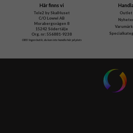
Här finns vi
Handl
Tele2 by SkalHuset
Outlet
C/O Lowwi AB
Nyhete
Morabergsvägen 8
Varumärk
15242 Södertälje
Specialkate
Org. nr: 556881-9238
OBS!
Ingen butik, du kan inte handla här på plats