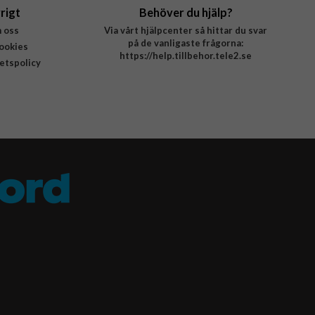
rigt
Behöver du hjälp?
 oss
Via vårt hjälpcenter så hittar du svar
på de vanligaste frågorna:
ookies
https://help.tillbehor.tele2.se
tetspolicy