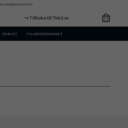
ersonlig kundservice
↪️ Tillbaka till Tele2.se
ÖVRIGT
TILLBEHÖRSPAKET