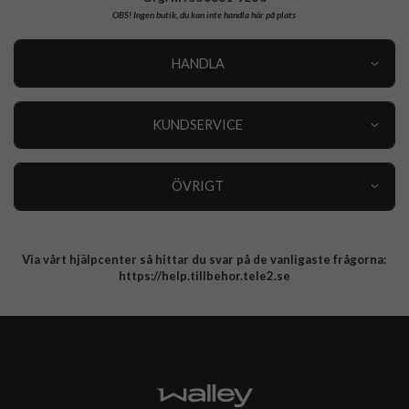
OBS!
Ingen butik, du kan inte handla här på plats
HANDLA
Outlet
Nyheter
KUNDSERVICE
Varumärken
Kundservice
Specialkategorier
90 dagars öppet köp
ÖVRIGT
Köpevillkor
Om oss
Retur
Om cookies
Via vårt hjälpcenter så hittar du svar på de vanligaste frågorna:
Integritetspolicy
https://help.tillbehor.tele2.se