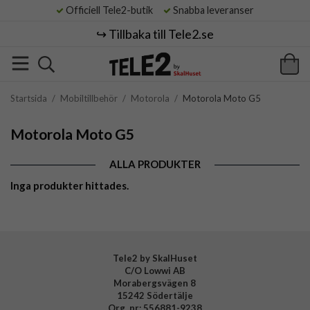
Officiell Tele2-butik
Snabba leveranser
↪️ Tillbaka till Tele2.se
Startsida
/
Mobiltillbehör
/
Motorola
/
Motorola Moto G5
Motorola Moto G5
ALLA PRODUKTER
Inga produkter hittades.
Tele2 by SkalHuset
C/O Lowwi AB
Morabergsvägen 8
15242 Södertälje
Org. nr: 556881-9238