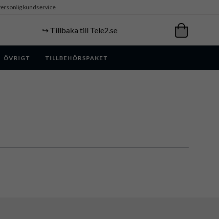
ersonlig kundservice
↪️ Tillbaka till Tele2.se
ÖVRIGT
TILLBEHÖRSPAKET