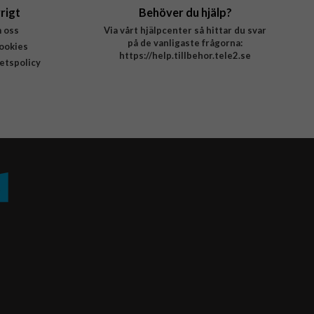
rigt
Behöver du hjälp?
 oss
Via vårt hjälpcenter så hittar du svar
på de vanligaste frågorna:
ookies
https://help.tillbehor.tele2.se
tetspolicy