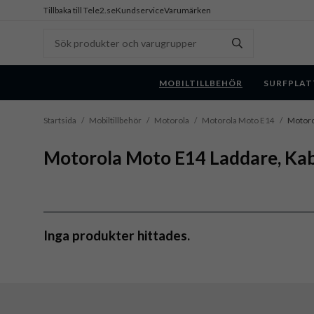
Tillbaka till Tele2.se
Kundservice
Varumärken
MOBILTILLBEHÖR
SURFPLAT
Startsida
/
Mobiltillbehör
/
Motorola
/
Motorola Moto E14
/
Motoro
Motorola Moto E14 Laddare, Kab
Inga produkter hittades.