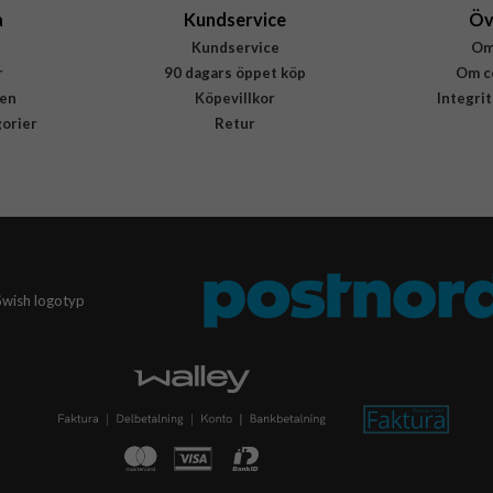
a
Kundservice
Öv
Kundservice
Om
r
90 dagars öppet köp
Om c
en
Köpevillkor
Integri
gorier
Retur