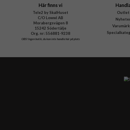
Här finns vi
Handl
Tele2 by SkalHuset
Outlet
C/O Lowwi AB
Nyhete
Morabergsvägen 8
Varumärk
15242 Södertälje
Specialkate
Org. nr: 556881-9238
OBS!
Ingen butik, du kan inte handla här på plats