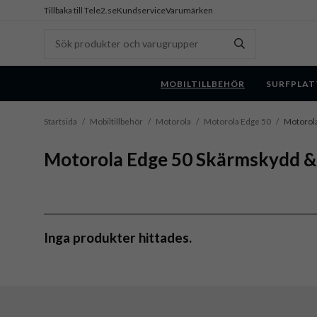
Tillbaka till Tele2.se
Kundservice
Varumärken
MOBILTILLBEHÖR
SURFPLAT
Startsida
/
Mobiltillbehör
/
Motorola
/
Motorola Edge 50
/
Motorol
Motorola Edge 50 Skärmskydd 
Inga produkter hittades.