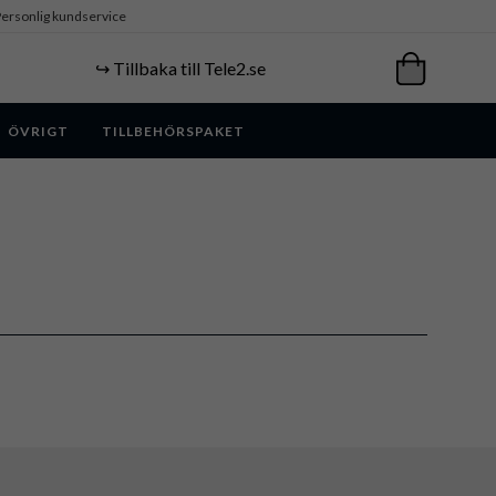
ersonlig kundservice
↪️ Tillbaka till Tele2.se
ÖVRIGT
TILLBEHÖRSPAKET