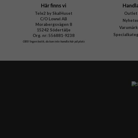
Här finns vi
Handl
Tele2 by SkalHuset
Outlet
C/O Lowwi AB
Nyhete
Morabergsvägen 8
Varumärk
15242 Södertälje
Specialkate
Org. nr: 556881-9238
OBS!
Ingen butik, du kan inte handla här på plats