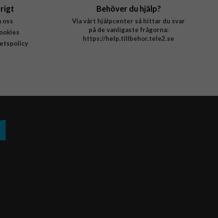
rigt
Behöver du hjälp?
 oss
Via vårt hjälpcenter så hittar du svar
på de vanligaste frågorna:
ookies
https://help.tillbehor.tele2.se
tetspolicy