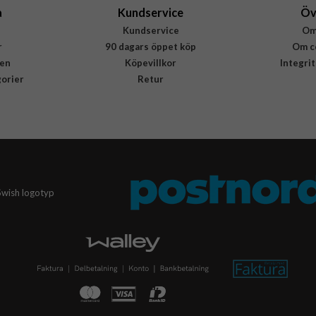
a
Kundservice
Öv
Kundservice
Om
r
90 dagars öppet köp
Om c
en
Köpevillkor
Integri
gorier
Retur