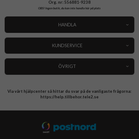
Org. nr: 556881-9238
OBS!
Ingen butik, du kan inte handla här på plats
HANDLA
Outlet
Nyheter
KUNDSERVICE
Varumärken
Kundservice
Specialkategorier
90 dagars öppet köp
ÖVRIGT
Köpevillkor
Om oss
Retur
Om cookies
Via vårt hjälpcenter så hittar du svar på de vanligaste frågorna:
Integritetspolicy
https://help.tillbehor.tele2.se