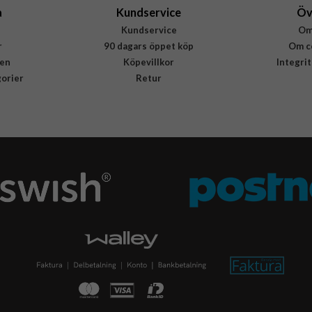
a
Kundservice
Öv
Kundservice
Om
r
90 dagars öppet köp
Om c
en
Köpevillkor
Integri
gorier
Retur