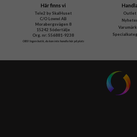
Här finns vi
Handl
Tele2 by SkalHuset
Outlet
C/O Lowwi AB
Nyhete
Morabergsvägen 8
Varumärk
15242 Södertälje
Specialkate
Org. nr: 556881-9238
OBS!
Ingen butik, du kan inte handla här på plats