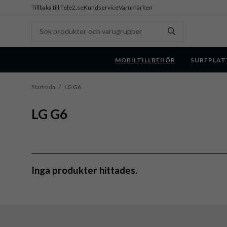
Tillbaka till Tele2.se
Kundservice
Varumärken
MOBILTILLBEHÖR
SURFPLAT
Startsida
/
LG G6
LG G6
Inga produkter hittades.