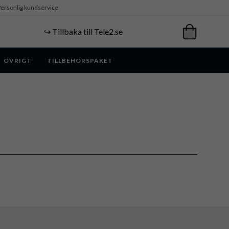
ersonlig kundservice
↪️ Tillbaka till Tele2.se
ÖVRIGT
TILLBEHÖRSPAKET