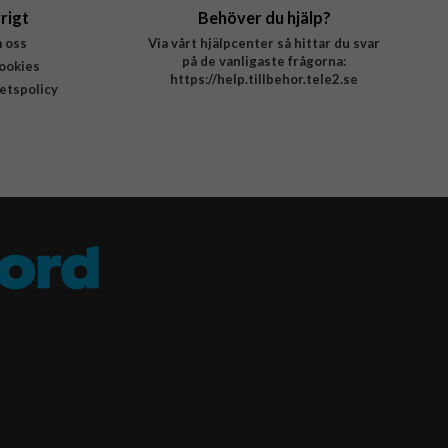
rigt
Behöver du hjälp?
 oss
Via vårt hjälpcenter så hittar du svar
på de vanligaste frågorna:
ookies
https://help.tillbehor.tele2.se
tetspolicy