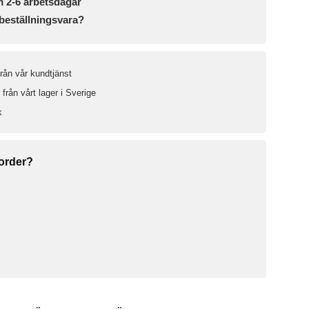
m 2-6 arbetsdagar
beställningsvara?
från vår kundtjänst
från vårt lager i Sverige
k
 order?