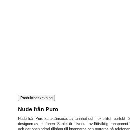
Produktbeskrivning
Nude från Puro
Nude från Puro karaktäriseras av tunnhet och flexibilitet, perfekt för
designen av telefonen. Skalet är tillverkat av lättviktig transpare
och ger obehindrad tillgång till knapparna och portarna på telefonen