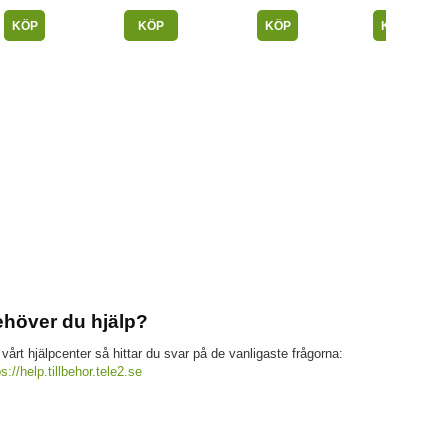
KÖP
KÖP
KÖP
KÖP
höver du hjälp?
 vårt hjälpcenter så hittar du svar på de vanligaste frågorna:
ps://help.tillbehor.tele2.se