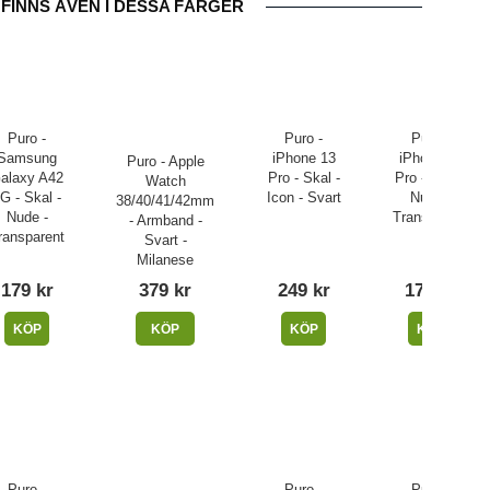
FINNS ÄVEN I DESSA FÄRGER
Puro -
Puro -
Puro -
Samsung
iPhone 13
iPhone 13
Puro - Apple
alaxy A42
Pro - Skal -
Pro - Skal -
Watch
G - Skal -
Icon - Svart
Nude -
38/40/41/42mm
Nude -
Transparent
- Armband -
ransparent
Svart -
Milanese
179 kr
379 kr
249 kr
179 kr
KÖP
KÖP
KÖP
KÖP
Puro -
Puro -
Puro -