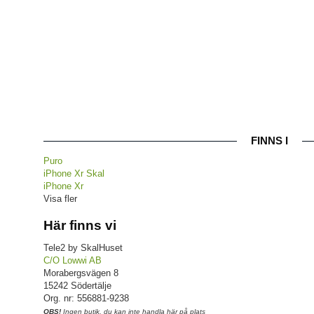
FINNS I
Puro
iPhone Xr Skal
iPhone Xr
Visa fler
Här finns vi
Tele2 by SkalHuset
C/O Lowwi AB
Morabergsvägen 8
15242 Södertälje
Org. nr: 556881-9238
OBS!
Ingen butik, du kan inte handla här på plats