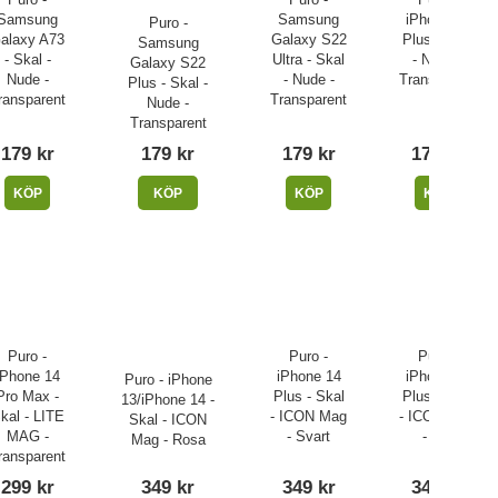
Samsung
Samsung
iPhone 14
Puro -
alaxy A73
Galaxy S22
Plus - Skal
Samsung
- Skal -
Ultra - Skal
- Nude -
Galaxy S22
Nude -
- Nude -
Transparent
Plus - Skal -
ransparent
Transparent
Nude -
Transparent
179 kr
179 kr
179 kr
179 kr
KÖP
KÖP
KÖP
KÖP
Puro -
Puro -
Puro -
iPhone 14
iPhone 14
iPhone 14
Puro - iPhone
Pro Max -
Plus - Skal
Plus - Skal
13/iPhone 14 -
kal - LITE
- ICON Mag
- ICON Mag
Skal - ICON
MAG -
- Svart
- Blå
Mag - Rosa
ransparent
299 kr
349 kr
349 kr
349 kr