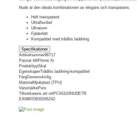
Nude är den ideala kombinationen av elegans och transparans.
Helt transparent
Ultraflexibel
Ultratunn
Fjäderlätt
Kompatibel med trådlös laddning
Specifikationer
Artikelnummer
96717
Passar till
iPhone Xr
Produkttyp
Skal
Egenskaper
Trådlös laddning-kompatibel
Färg
Genomskinlig
Material
Mjukplast (TPU)
Varumärke
Puro
Tillverkarens art nr
IPCX6103NUDETR
EAN
8033830265242