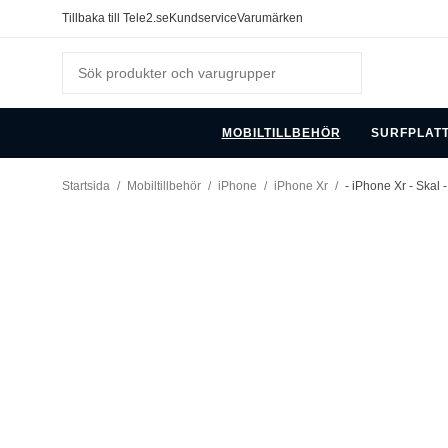
Tillbaka till Tele2.se
Kundservice
Varumärken
MOBILTILLBEHÖR
SURFPLAT
Startsida
/
Mobiltillbehör
/
iPhone
/
iPhone Xr
/
- iPhone Xr - Skal 