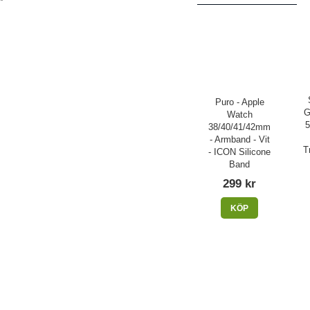
Puro - Apple
G
Watch
5
38/40/41/42mm
- Armband - Vit
T
- ICON Silicone
Band
299 kr
KÖP