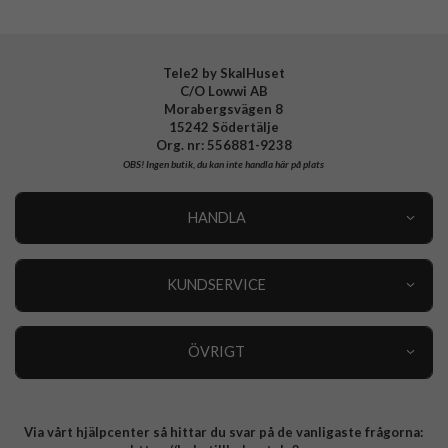
EAN
7319925900863
Tele2 by SkalHuset
C/O Lowwi AB
Morabergsvägen 8
15242 Södertälje
Org. nr: 556881-9238
OBS!
Ingen butik, du kan inte handla här på plats
HANDLA
Outlet
Nyheter
KUNDSERVICE
Varumärken
Kundservice
Specialkategorier
90 dagars öppet köp
ÖVRIGT
Köpevillkor
Om oss
Retur
Om cookies
Via vårt hjälpcenter så hittar du svar på de vanligaste frågorna:
Integritetspolicy