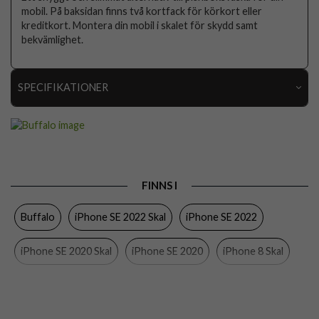
mobil. På baksidan finns två kortfack för körkort eller
kreditkort. Montera din mobil i skalet för skydd samt
bekvämlighet.
SPECIFIKATIONER
Artikelnummer
101671
Passar
iPhone 7, iPhone 8, iPhone SE 2020, iPhone SE
till
2022
Produkttyp
Skal
FINNS I
Egenskaper
Kortfack
Buffalo
iPhone SE 2022 Skal
iPhone SE 2022
Färg
Brun
iPhone SE 2020 Skal
iPhone SE 2020
iPhone 8 Skal
Material
Hårdplast (PC), Konstläder
Varumärke
Buffalo
iPhone 7 Skal
iPhone 8
iPhone 7
Tillverkarens art nr
590086