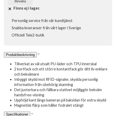
Bevaka
Finns ej i lager.
Personlig service från vår kundtjänst
Snabba leveranser från vårt lager i Sverige
Officiell Tele2-butik
Produktbeskrivning
Tillverkat av väl utvalt PU-läder och TPU innerskal
2 kortfack och ett större kontantfack gör ditt liv enklare
och bekvämare
Inbyggt skydd mot RFID-signaler, skydda personlig
information från obehörig skanning
Det justerbara och fällbara stativet möjliggör bekväm
handsfree-visning
Upphöjd kant längs kameran på baksidan för extra skydd
Magnetisk flärp som håller fodralet stängt
Specifikationer