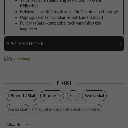
Tillverkad av en blandning av PC och TPU för
hållbarhet
Fallskydd av militär kvalitet via Air Cushion Technology
Upphöjda kanter för skärm- och kameraskydd
Fullt MagSafe-kompatibel tack vare inbyggda
magneter
SPECIFIKATIONER
Artikelnummer
113568
Passar till
iPhone 17
Produkttyp
Skal
FINNS I
Egenskaper
MagSafe-kompatibel
iPhone 17 Skal
iPhone 17
Skal
Svarta skal
Färg
Genomskinlig, Svart
Material
Hårdplast (PC), Mjukplast (TPU)
Hårda skal
MagSafe-kompatibla skal och fodral
Varumärke
Spigen
Spigen
Visa fler
Tillverkarens art nr
ACS10383