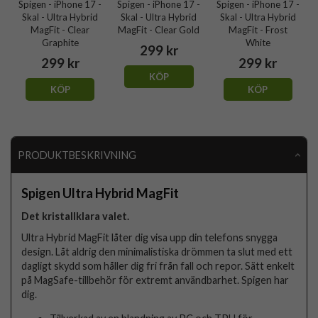
Spigen - iPhone 17 -
Spigen - iPhone 17 -
Spigen - iPhone 17 -
Skal - Ultra Hybrid
Skal - Ultra Hybrid
Skal - Ultra Hybrid
MagFit - Clear
MagFit - Clear Gold
MagFit - Frost
Graphite
White
299 kr
299 kr
299 kr
KÖP
KÖP
KÖP
PRODUKTBESKRIVNING
Spigen Ultra Hybrid MagFit
Det kristallklara valet.
Ultra Hybrid MagFit låter dig visa upp din telefons snygga
design. Låt aldrig den minimalistiska drömmen ta slut med ett
dagligt skydd som håller dig fri från fall och repor. Sätt enkelt
på MagSafe-tillbehör för extremt användbarhet. Spigen har
dig.