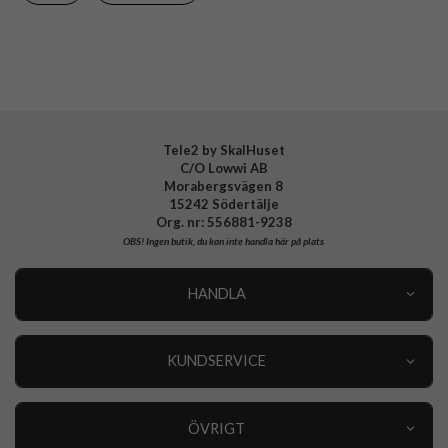
Tillverkarens art nr
CR16712
EAN
5715685026911
Tele2 by SkalHuset
C/O Lowwi AB
Morabergsvägen 8
15242 Södertälje
Org. nr: 556881-9238
OBS!
Ingen butik, du kan inte handla här på plats
HANDLA
Outlet
Nyheter
KUNDSERVICE
Varumärken
Kundservice
Specialkategorier
90 dagars öppet köp
ÖVRIGT
Köpevillkor