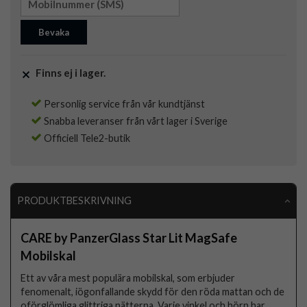
Bevaka
Finns ej i lager.
Personlig service från vår kundtjänst
Snabba leveranser från vårt lager i Sverige
Officiell Tele2-butik
PRODUKTBESKRIVNING
CARE by PanzerGlass Star Lit MagSafe
Mobilskal
Ett av våra mest populära mobilskal, som erbjuder
fenomenalt, iögonfallande skydd för den röda mattan och de
oförglömliga glittriga nätterna. Varje vinkel och hörn har