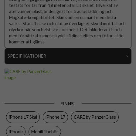
testats för fall från 4,8 meter. Star Lit skalet, tillverkat av
återvunnen plast, är designat för trådlös laddning och
MagSafe-kompatibilitet. Skin som en diamant med detta
vackra Star Lit case och njut av överlägset skydd mot fall och
olyckor när som helst, var som helst. Det inkluderar till och
med förbättrat kameraskydd, så dina selfies och foton alltid
kommer att glänsa.
SPECIFIKATIONER
Artikelnummer
108774
Passar till
iPhone 17
Produkttyp
Skal
Egenskaper
MagSafe-kompatibel
FINNS I
Färg
Genomskinlig
iPhone 17 Skal
iPhone 17
CARE by PanzerGlass
Material
Hårdplast (PC), Mjukplast (TPU)
iPhone
Mobiltillbehör
Varumärke
CARE by PanzerGlass