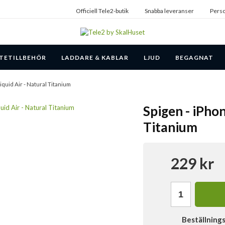
Officiell Tele2-butik
Snabba leveranser
Perso
TETILLBEHÖR
LADDARE & KABLAR
LJUD
BEGAGNAT
 Liquid Air - Natural Titanium
Spigen - iPhon
Titanium
229 kr
Beställning