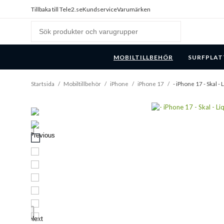
Tillbaka till Tele2.se
Kundservice
Varumärken
MOBILTILLBEHÖR
SURFPLAT
Startsida
/
Mobiltillbehör
/
iPhone
/
iPhone 17
/
- iPhone 17 - Skal -
Previous
Next