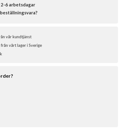
 2-6 arbetsdagar
beställningsvara?
från vår kundtjänst
från vårt lager i Sverige
ik
order?