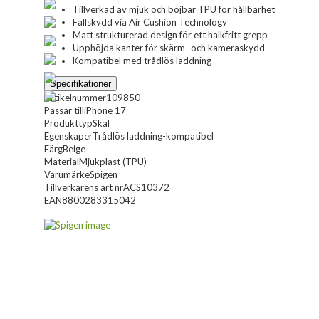
Tillverkad av mjuk och böjbar TPU för hållbarhet
Fallskydd via Air Cushion Technology
Matt strukturerad design för ett halkfritt grepp
Upphöjda kanter för skärm- och kameraskydd
Kompatibel med trådlös laddning
Specifikationer
Artikelnummer
109850
Passar till
iPhone 17
Produkttyp
Skal
Egenskaper
Trådlös laddning-kompatibel
Färg
Beige
Material
Mjukplast (TPU)
Varumärke
Spigen
Tillverkarens art nr
ACS10372
EAN
8800283315042