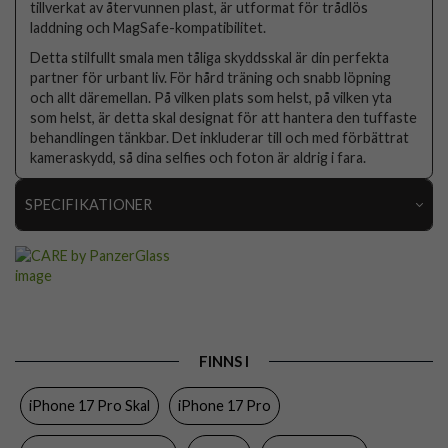
tillverkat av återvunnen plast, är utformat för trådlös
laddning och MagSafe-kompatibilitet.
Detta stilfullt smala men tåliga skyddsskal är din perfekta
partner för urbant liv. För hård träning och snabb löpning
och allt däremellan. På vilken plats som helst, på vilken yta
som helst, är detta skal designat för att hantera den tuffaste
behandlingen tänkbar. Det inkluderar till och med förbättrat
kameraskydd, så dina selfies och foton är aldrig i fara.
SPECIFIKATIONER
Artikelnummer
108785
Passar till
iPhone 17 Pro
Produkttyp
Skal
Egenskaper
MagSafe-kompatibel
FINNS I
Färg
Genomskinlig
iPhone 17 Pro Skal
iPhone 17 Pro
Material
Hårdplast (PC), Mjukplast (TPU)