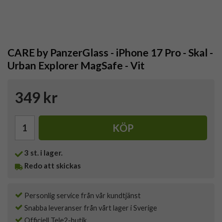
CARE by PanzerGlass - iPhone 17 Pro - Skal -
Urban Explorer MagSafe - Vit
349 kr
KÖP
3
st. i lager.
Redo att skickas
Personlig service från vår kundtjänst
Snabba leveranser från vårt lager i Sverige
Officiell Tele2-butik