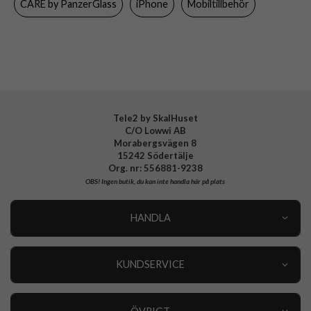
CARE by PanzerGlass
iPhone
Mobiltillbehör
Varumärke
CARE by PanzerGlass
Tillverkarens art nr
CR29887
EAN
5715685026850
Tele2 by SkalHuset
C/O Lowwi AB
Morabergsvägen 8
15242 Södertälje
Org. nr: 556881-9238
OBS!
Ingen butik, du kan inte handla här på plats
HANDLA
Outlet
Nyheter
KUNDSERVICE
Varumärken
Kundservice
Specialkategorier
90 dagars öppet köp