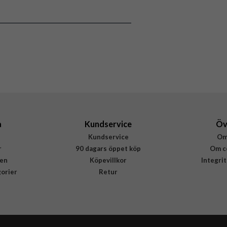
8800283314779
a
Kundservice
Öv
Kundservice
Om
r
90 dagars öppet köp
Om c
en
Köpevillkor
Integri
gorier
Retur