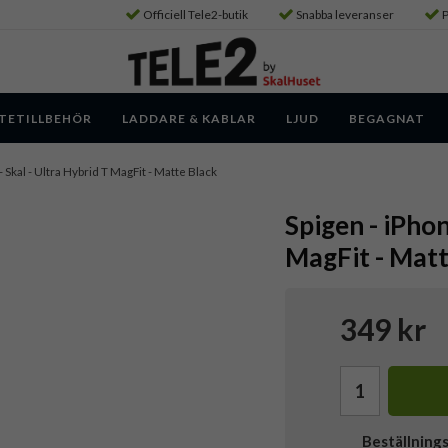
Officiell Tele2-butik
Snabba leveranser
P
TETILLBEHÖR
LADDARE & KABLAR
LJUD
BEGAGNAT
- Skal - Ultra Hybrid T MagFit - Matte Black
Spigen - iPhon
MagFit - Matt
349 kr
Beställning