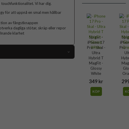
ouchfunktionalitet. Vi har dig.
y för att uppnå en smal men hållbar
nktion av fångstknappen
tverka dagliga stötar, skräp eller repor
ulnande klarhet
Spigen -
Spig
iPhone 17
iPho
Pro - Skal -
Pro - 
Ultra
Ul
Hybrid T
Hybr
109988
MagFit -
MagF
Glossy
Glo
iPhone 17 Pro
White
Ora
349 kr
299
Skal
MagSafe-kompatibel
KÖP
K
Genomskinlig, Svart
Hårdplast (PC), Mjukplast (TPU)
Spigen
ACS10345