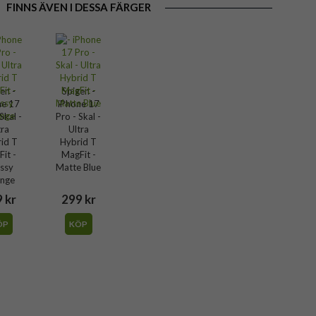
FINNS ÄVEN I DESSA FÄRGER
en -
Spigen -
ne 17
iPhone 17
Skal -
Pro - Skal -
tra
Ultra
id T
Hybrid T
it -
MagFit -
ssy
Matte Blue
nge
 kr
299 kr
ÖP
KÖP