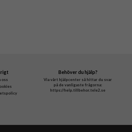
rigt
Behöver du hjälp?
 oss
Via vårt hjälpcenter så hittar du svar
på de vanligaste frågorna:
ookies
https://help.tillbehor.tele2.se
tetspolicy