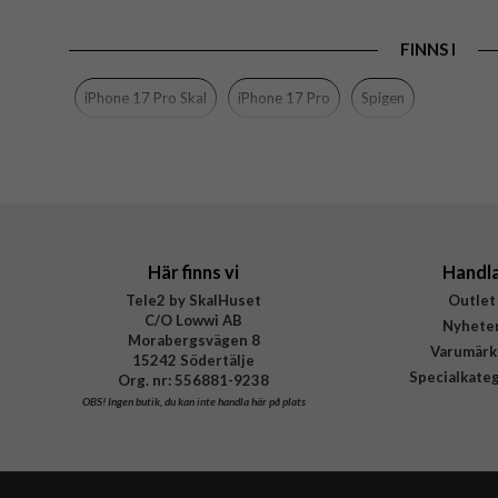
EAN
FINNS I
iPhone 17 Pro Skal
iPhone 17 Pro
Spigen
Här finns vi
Handl
Tele2 by SkalHuset
Outlet
C/O Lowwi AB
Nyhete
Morabergsvägen 8
Varumärk
15242 Södertälje
Specialkate
Org. nr: 556881-9238
OBS!
Ingen butik, du kan inte handla här på plats