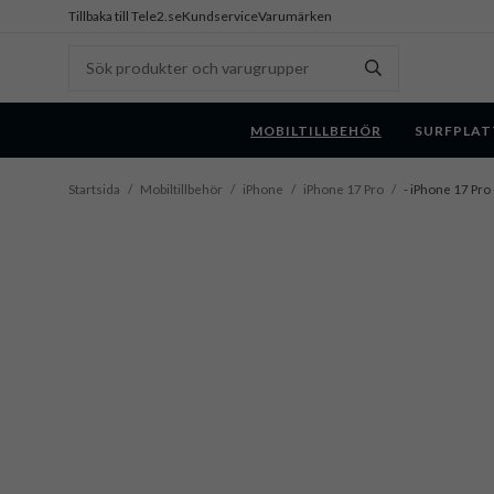
Tillbaka till Tele2.se
Kundservice
Varumärken
MOBILTILLBEHÖR
SURFPLAT
Startsida
/
Mobiltillbehör
/
iPhone
/
iPhone 17 Pro
/
- iPhone 17 Pro 