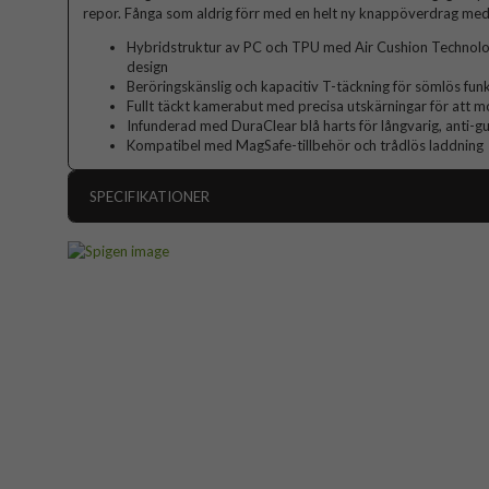
repor. Fånga som aldrig förr med en helt ny knappöverdrag med t
Hybridstruktur av PC och TPU med Air Cushion Technolog
design
Beröringskänslig och kapacitiv T-täckning för sömlös fu
Fullt täckt kamerabut med precisa utskärningar för att mo
Infunderad med DuraClear blå harts för långvarig, anti-g
Kompatibel med MagSafe-tillbehör och trådlös laddning
SPECIFIKATIONER
Artikelnummer
Passar till
Produkttyp
Egenskaper
Färg
Material
Varumärke
Tillverkarens art nr