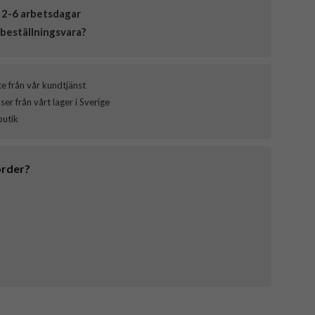
 2-6 arbetsdagar
beställningsvara?
ce från vår kundtjänst
er från vårt lager i Sverige
butik
order?