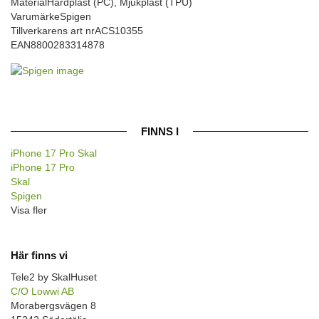
Material
Hårdplast (PC), Mjukplast (TPU)
Varumärke
Spigen
Tillverkarens art nr
ACS10355
EAN
8800283314878
FINNS I
iPhone 17 Pro Skal
iPhone 17 Pro
Skal
Spigen
Visa fler
Här finns vi
Tele2 by SkalHuset
C/O Lowwi AB
Morabergsvägen 8