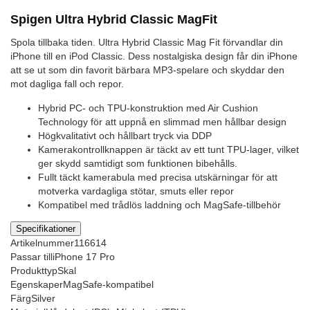
Spigen Ultra Hybrid Classic MagFit
Spola tillbaka tiden. Ultra Hybrid Classic Mag Fit förvandlar din
iPhone till en iPod Classic. Dess nostalgiska design får din iPhone
att se ut som din favorit bärbara MP3-spelare och skyddar den
mot dagliga fall och repor.
Hybrid PC- och TPU-konstruktion med Air Cushion
Technology för att uppnå en slimmad men hållbar design
Högkvalitativt och hållbart tryck via DDP
Kamerakontrollknappen är täckt av ett tunt TPU-lager, vilket
ger skydd samtidigt som funktionen bibehålls.
Fullt täckt kamerabula med precisa utskärningar för att
motverka vardagliga stötar, smuts eller repor
Kompatibel med trådlös laddning och MagSafe-tillbehör
Specifikationer
Artikelnummer
116614
Passar till
iPhone 17 Pro
Produkttyp
Skal
Egenskaper
MagSafe-kompatibel
Färg
Silver