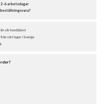
 2-6 arbetsdagar
beställningsvara?
från vår kundtjänst
från vårt lager i Sverige
ik
order?