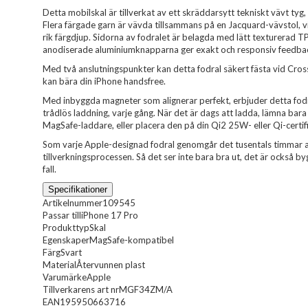
Detta mobilskal är tillverkat av ett skräddarsytt tekniskt vävt tyg
Flera färgade garn är vävda tillsammans på en Jacquard-vävstol, v
rik färgdjup. Sidorna av fodralet är belagda med lätt texturerad T
anodiserade aluminiumknapparna ger exakt och responsiv feedba
Med två anslutningspunkter kan detta fodral säkert fästa vid Cr
kan bära din iPhone handsfree.
Med inbyggda magneter som alignerar perfekt, erbjuder detta fo
trådlös laddning, varje gång. När det är dags att ladda, lämna bara
MagSafe-laddare, eller placera den på din Qi2 25W- eller Qi-certif
Som varje Apple-designad fodral genomgår det tusentals timmar a
tillverkningsprocessen. Så det ser inte bara bra ut, det är också b
fall.
Specifikationer
Artikelnummer
109545
Passar till
iPhone 17 Pro
Produkttyp
Skal
Egenskaper
MagSafe-kompatibel
Färg
Svart
Material
Återvunnen plast
Varumärke
Apple
Tillverkarens art nr
MGF34ZM/A
EAN
195950663716