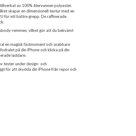
, tillverkat av 100% återvunnen polyester.
ilket skapar en dimensionell textur med en
PU för ett bättre grepp. De raffinerade
ck.
ossbody-remmen, vilket gör att du bekvämt
dral en magisk fästmoment och snabbare
 fodralet på din iPhone och klicka på din
ierade laddare.
v tester under design- och
yggt för att skydda din iPhone från repor och