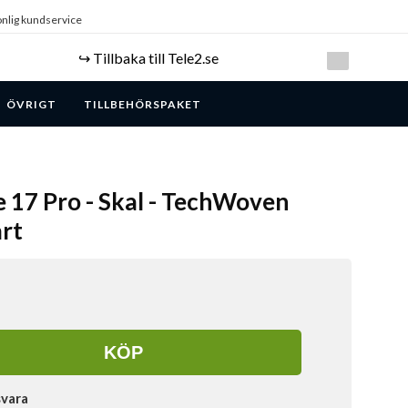
nlig kundservice
↪️ Tillbaka till Tele2.se
ÖVRIGT
TILLBEHÖRSPAKET
e 17 Pro - Skal - TechWoven
rt
KÖP
svara