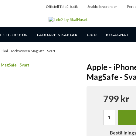
Officiell Tele2-butik
Snabba leveranser
Perso
TETILLBEHÖR
LADDARE & KABLAR
LJUD
BEGAGNAT
 - Skal - TechWoven MagSafe - Svart
Apple - iPhon
MagSafe - Sva
799 kr
Beställning