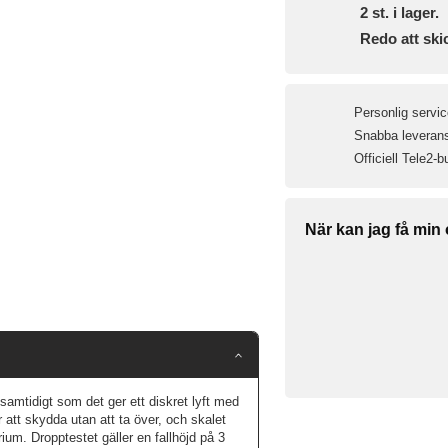
2
st. i lager.
Redo att ski
Personlig servic
Snabba leveranse
Officiell Tele2-b
När kan jag få min
samtidigt som det ger ett diskret lyft med
r att skydda utan att ta över, och skalet
rium. Dropptestet gäller en fallhöjd på 3