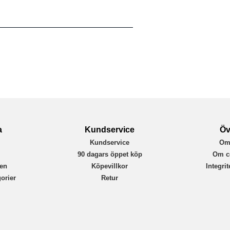
a
Kundservice
Öv
Kundservice
Om
r
90 dagars öppet köp
Om c
en
Köpevillkor
Integri
orier
Retur