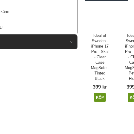
skärm
PU
Ideal of
Idea
Sweden -
Swed
iPhone 17
iPho
Pro - Skal
Pro -
108724
- Clear
- C
Case
Ca
iPhone 17 Pro
MagSafe -
MagS
Skal
Tinted
Pet
Black
Flo
MagSafe-kompatibel
399 kr
399
Genomskinlig
KÖP
K
Hårdplast (PC), Mjukplast (TPU)
Ideal of Sweden
IDCLCMS-I2561P-471
7340225434055