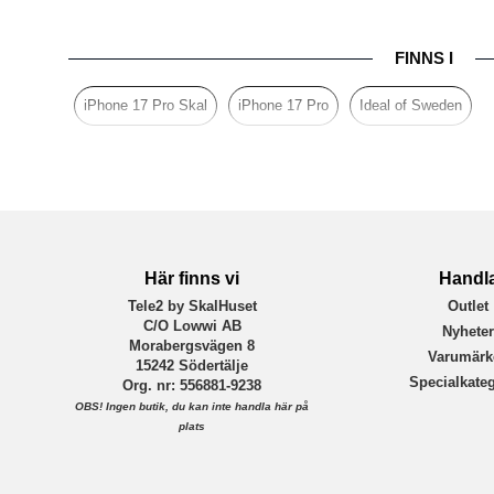
FINNS I
iPhone 17 Pro Skal
iPhone 17 Pro
Ideal of Sweden
Här finns vi
Handl
Tele2 by SkalHuset
Outlet
C/O Lowwi AB
Nyhete
Morabergsvägen 8
Varumärk
15242 Södertälje
Specialkateg
Org. nr: 556881-9238
OBS!
Ingen butik, du kan inte handla här på
plats