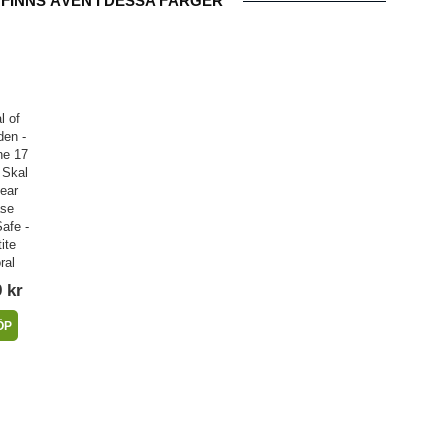
FINNS ÄVEN I DESSA FÄRGER
l of
en -
ne 17
 Skal
lear
se
afe -
ite
ral
 kr
ÖP