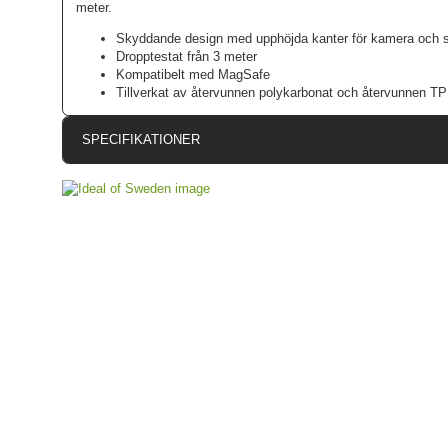
meter.
Skyddande design med upphöjda kanter för kamera och 
Dropptestat från 3 meter
Kompatibelt med MagSafe
Tillverkat av återvunnen polykarbonat och återvunnen T
SPECIFIKATIONER
Artikelnummer
Passar till
Produkttyp
Egenskaper
Färg
Material
Varumärke
Tillverkarens art nr
EAN