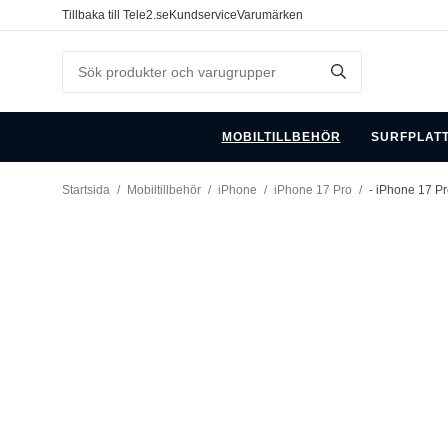
Tillbaka till Tele2.se
Kundservice
Varumärken
MOBILTILLBEHÖR
SURFPLAT
Startsida
/
Mobiltillbehör
/
iPhone
/
iPhone 17 Pro
/
- iPhone 17 Pr