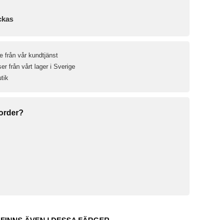
ckas
e från vår kundtjänst
r från vårt lager i Sverige
utik
 order?