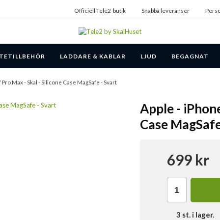
Officiell Tele2-butik
Snabba leveranser
Perso
TETILLBEHÖR
LADDARE & KABLAR
LJUD
BEGAGNAT
 Pro Max - Skal - Silicone Case MagSafe - Svart
Apple - iPhone
Case MagSafe 
699 kr
3
st. i lager.