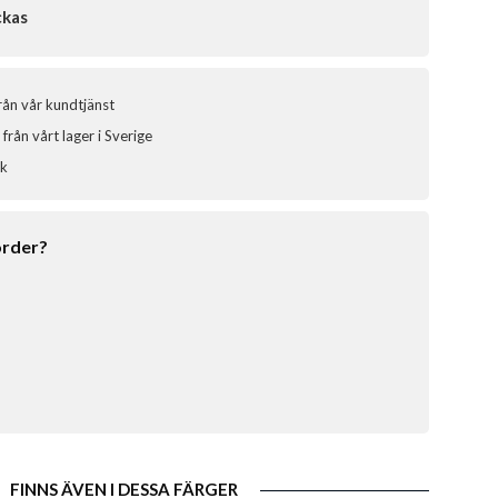
ckas
från vår kundtjänst
från vårt lager i Sverige
ik
order?
FINNS ÄVEN I DESSA FÄRGER