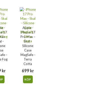
le -
Apple -
ne 17
iPhone 17
Max -
Pro Max -
l -
Skal -
cone
Silicone
se
Case
afe -
MagSafe -
e Fog
Terra
Cotta
 kr
699 kr
ÖP
KÖP