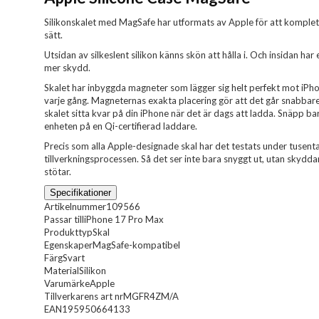
Silikonskalet med MagSafe har utformats av Apple för att komplet
sätt.
Utsidan av silkeslent silikon känns skön att hålla i. Och insidan ha
mer skydd.
Skalet har inbyggda magneter som lägger sig helt perfekt mot iPho
varje gång. Magneternas exakta placering gör att det går snabbare
skalet sitta kvar på din iPhone när det är dags att ladda. Snäpp ba
enheten på en Qi-certifierad laddare.
Precis som alla Apple-designade skal har det testats under tusen
tillverkningsprocessen. Så det ser inte bara snyggt ut, utan skydd
stötar.
Specifikationer
Artikelnummer
109566
Passar till
iPhone 17 Pro Max
Produkttyp
Skal
Egenskaper
MagSafe-kompatibel
Färg
Svart
Material
Silikon
Varumärke
Apple
Tillverkarens art nr
MGFR4ZM/A
EAN
195950664133