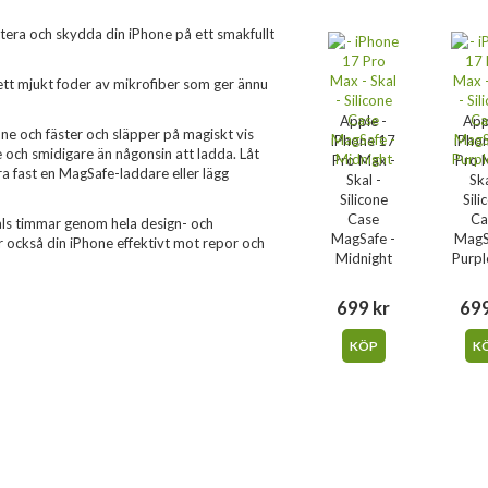
tera och skydda din iPhone på ett smakfullt
r ett mjukt foder av mikrofiber som ger ännu
Apple -
App
ne och fäster och släpper på magiskt vis
iPhone 17
iPho
 och smidigare än någonsin att ladda. Låt
Pro Max -
Pro 
ra fast en MagSafe-laddare eller lägg
Skal -
Ska
Silicone
Sili
Case
Ca
tals timmar genom hela design- och
MagSafe -
MagS
ar också din iPhone effektivt mot repor och
Midnight
Purpl
699 kr
699
KÖP
K