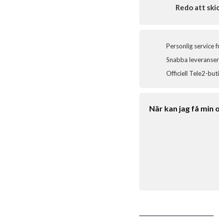
Redo att ski
Personlig service 
Snabba leveranser 
Officiell Tele2-but
När kan jag få min 