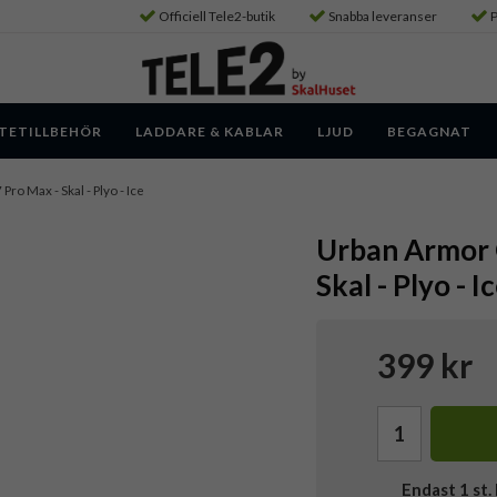
Officiell Tele2-butik
Snabba leveranser
P
TETILLBEHÖR
LADDARE & KABLAR
LJUD
BEGAGNAT
 Pro Max - Skal - Plyo - Ice
Urban Armor G
Skal - Plyo - I
399 kr
Endast
1
st. 