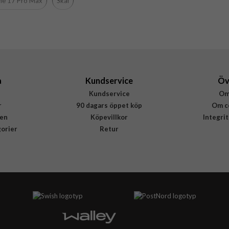
ne 17 Pro Max
Skal
Hårdplast (PC), Mjukplast (TPU)
Urban Armor Gear (UAG)
114533114343
840283922725
a
Kundservice
Öv
Kundservice
Om
r
90 dagars öppet köp
Om c
en
Köpevillkor
Integri
gorier
Retur