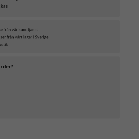
ckas
ce från vår kundtjänst
er från vårt lager i Sverige
butik
order?