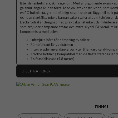
låter din enhets färg skina igenom. Med anti-gulnande egenskap
gå ännu längre än den förra. Med en lätt konstruktion, som 
en PC-bakplatta, ger ett pålitligt skydd utan att lägga till bulk 
och den slagtåliga mjuka kärnan säkerställer att din telefon är s
Detta fodral är designat med praktiska i åtanke och inkluderar r
som erbjuder dämpande stötar och extra skydd. Få premium kraft
kompromissa med stilen.
Luftmjuka hörn för dämpning av stötar
Förhöjd kant längs skärmen
Integrerade lanyardankarpunkter & lanyard card-kompatibi
Trådlös laddning kompatibel med de flesta trådlösa ladd
16 fots fallskydd (4.8 meter)
SPECIFIKATIONER
Artikelnummer
Passar till
Produkttyp
FINNS I
Egenskaper
Färg