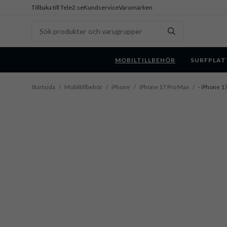
Tillbaka till Tele2.se
Kundservice
Varumärken
MOBILTILLBEHÖR
SURFPLAT
Startsida
/
Mobiltillbehör
/
iPhone
/
iPhone 17 Pro Max
/
- iPhone 17