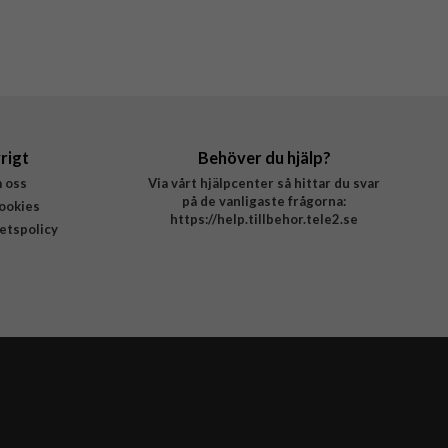
rigt
Behöver du hjälp?
 oss
Via vårt hjälpcenter så hittar du svar
på de vanligaste frågorna:
ookies
https://help.tillbehor.tele2.se
tetspolicy