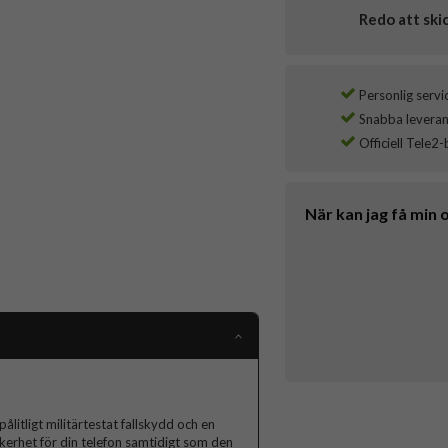
Redo att ski
Personlig servi
Snabba leverans
Officiell Tele2-
När kan jag få min 
ålitligt militärtestat fallskydd och en
säkerhet för din telefon samtidigt som den