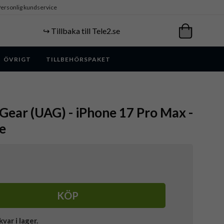
ersonlig kundservice
↪️ Tillbaka till Tele2.se
ÖVRIGT
TILLBEHÖRSPAKET
ear (UAG) - iPhone 17 Pro Max -
ce
KÖP
kvar i lager.