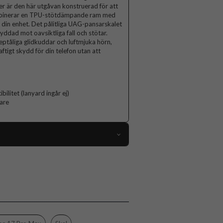
er är den här utgåvan konstruerad för att
kombinerar en TPU-stötdämpande ram med
på din enhet. Det pålitliga UAG-pansarskalet
kyddad mot oavsiktliga fall och stötar.
eptåliga glidkuddar och luftmjuka hörn,
igt skydd för din telefon utan att
litet (lanyard ingår ej)
are
116446
iPhone 17 Pro Max
Skal
Stöttålig, Trådlös laddning-kompatibel
Genomskinlig, Vit