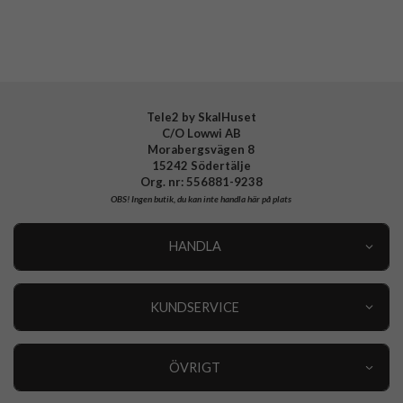
EAN
6902048304833
Tele2 by SkalHuset
C/O Lowwi AB
Morabergsvägen 8
15242 Södertälje
Org. nr: 556881-9238
OBS!
Ingen butik, du kan inte handla här på plats
HANDLA
Outlet
Nyheter
KUNDSERVICE
Varumärken
Kundservice
Specialkategorier
90 dagars öppet köp
ÖVRIGT
Köpevillkor
Om oss
Retur