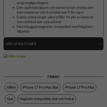
ursprungliga elegans
Den upphöjda läppen och kanterna kan skydda den
bakre kameran och frontskärmen från repor
Exakta utskärningar säkerställer fri sikt av kameran
och obehindrade operationer
Med inbyggda magneter, kompatibel med MagSafe-
tillbehör
SPECIFIKATIONER
Artikelnummer
112138
Passar till
iPhone 17 Pro Max
Produkttyp
Skal
FINNS I
Egenskaper
MagSafe-kompatibel
Nillkin
iPhone 17 Pro Max Skal
iPhone 17 Pro Max
Färg
Genomskinlig, Svart
Material
Hårdplast (PC), Mjukplast (TPU)
Skal
MagSafe-kompatibla skal och fodral
Varumärke
Nillkin