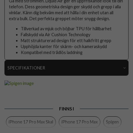
Gå med strömmen. Liquid Air ger en uppfriskande look till din
telefon. Dess geometriska design ger skydd och grepp i alla
vinklar. Känn dig bekväm med att hålla i din enhet utan all
extra bulk. Det perfekta greppet möter snygg design.
Tillverkad av mjuk och böjbar TPU för hållbarhet
Fallskydd via Air Cushion Technology
Matt strukturerad design för ett halkfritt grepp
Upphöjda kanter för skärm- och kameraskydd
Kompatibel med trådlös laddning
SPECIFIKATIONER
Artikelnummer
109859
Passar till
iPhone 17 Pro Max
Produkttyp
Skal
FINNS I
Egenskaper
Trådlös laddning-kompatibel
iPhone 17 Pro Max Skal
iPhone 17 Pro Max
Spigen
Färg
Rosa
Material
Mjukplast (TPU)