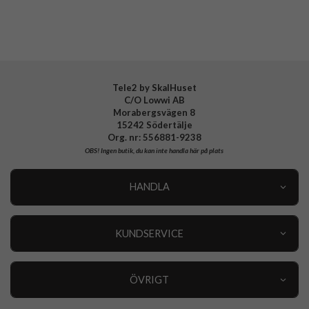
Varumärke
Spigen
Tillverkarens art nr
ACS10269
EAN
8800283314014
Tele2 by SkalHuset
C/O Lowwi AB
Morabergsvägen 8
15242 Södertälje
Org. nr: 556881-9238
OBS!
Ingen butik, du kan inte handla här på plats
HANDLA
Outlet
Nyheter
KUNDSERVICE
Varumärken
Kundservice
Specialkategorier
90 dagars öppet köp
ÖVRIGT
Köpevillkor
Om oss
Retur