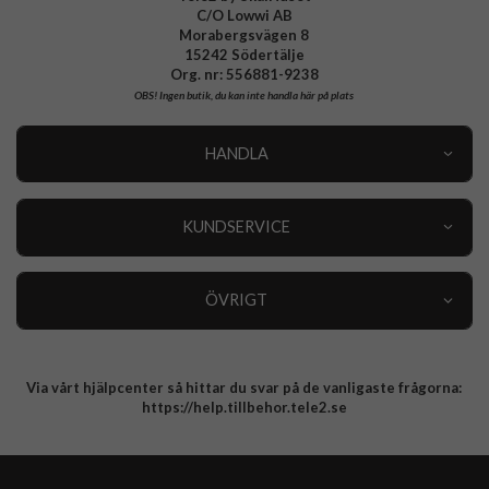
C/O Lowwi AB
Morabergsvägen 8
15242 Södertälje
Org. nr: 556881-9238
OBS!
Ingen butik, du kan inte handla här på plats
HANDLA
Outlet
Nyheter
KUNDSERVICE
Varumärken
Kundservice
Specialkategorier
90 dagars öppet köp
ÖVRIGT
Köpevillkor
Om oss
Retur
Om cookies
Via vårt hjälpcenter så hittar du svar på de vanligaste frågorna:
Integritetspolicy
https://help.tillbehor.tele2.se