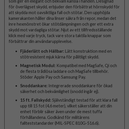
som ger en elegant och bekväm känsla i handen. Designad
för överlägset skydd, erbjuder den förbättrat hörnskydd för
att skydda mot oavsiktliga fall och stötar. Den upphöjda
kamerakanten håller dina linser säkra från repor, medan det
inre hexmönstret ökar stötdämpningen och ger ett extra
skydd mot vardagliga stötar. Njut av ett tillfredsställande
klick med varje tryck, tack vare stora taktila knappar som
förbättrar din användarupplevelse.
Fjäderlätt och Hållbar:
Lätt konstruktion med en
stötresistent mjuk kärna för pålitligt skydd.
Magnetisk Modul:
Kompatibel med MagSafe, Qi och
de flesta trådlösa laddare och MagSafe tillbehör.
Stöder Apple Pay och Samsung Pay.
Snoddankare:
Integrerade snoddankare för ökad
säkerhet och bekvämlighet (snodd ingår ej).
15 ft. Fallskydd:
Självständigt testad för att klara fall
upp till 15 fot (4,6 meter), vilket säkerställer att din
enhet förblir säker även under de mest tuffa
förhållandena. Godkänd för militärens
fallteststandarder (MIL-SPEC 810G-516.6).