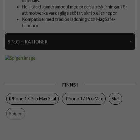
bibehålls.
Helt täckt kameramodul med precisa utskärningar för
att motverka vardagliga stötar, skräp eller repor
Kompatibel med trådlös laddning och MagSafe-
tillbehör
SPECIFIKATIONER
Artikelnummer
117384
Passar till
iPhone 17 Pro Max
Produkttyp
Skal
FINNS I
Egenskaper
MagSafe-kompatibel
iPhone 17 Pro Max Skal
iPhone 17 Pro Max
Skal
Färg
Flerfärgad
Material
Hårdplast (PC), Mjukplast (TPU)
Spigen
Varumärke
Spigen
Tillverkarens art nr
ACS11391