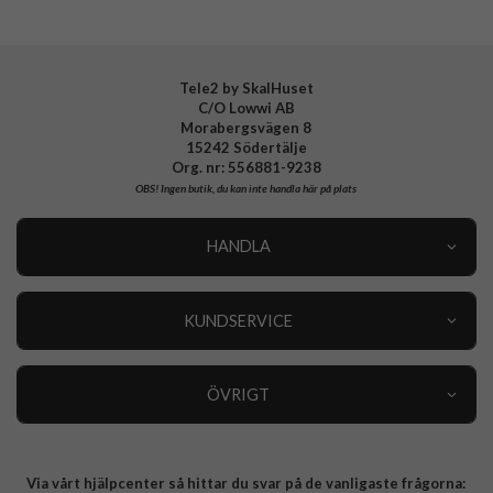
EAN
8800337245240
Tele2 by SkalHuset
C/O Lowwi AB
Morabergsvägen 8
15242 Södertälje
Org. nr: 556881-9238
OBS!
Ingen butik, du kan inte handla här på plats
HANDLA
Outlet
Nyheter
KUNDSERVICE
Varumärken
Kundservice
Specialkategorier
90 dagars öppet köp
ÖVRIGT
Köpevillkor
Om oss
Retur
Om cookies
Via vårt hjälpcenter så hittar du svar på de vanligaste frågorna:
Integritetspolicy