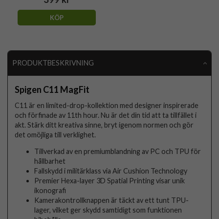
KÖP
PRODUKTBESKRIVNING
Spigen C11 MagFit
C11 är en limited-drop-kollektion med designer inspirerade
och förfinade av 11th hour. Nu är det din tid att ta tillfället i
akt. Stärk ditt kreativa sinne, bryt igenom normen och gör
det omöjliga till verklighet.
Tillverkad av en premiumblandning av PC och TPU för
hållbarhet
Fallskydd i militärklass via Air Cushion Technology
Premier Hexa-layer 3D Spatial Printing visar unik
ikonografi
Kamerakontrollknappen är täckt av ett tunt TPU-
lager, vilket ger skydd samtidigt som funktionen