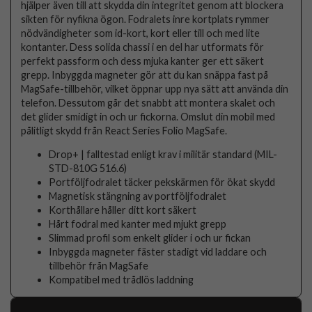
hjälper även till att skydda din integritet genom att blockera
sikten för nyfikna ögon. Fodralets inre kortplats rymmer
nödvändigheter som id-kort, kort eller till och med lite
kontanter. Dess solida chassi i en del har utformats för
perfekt passform och dess mjuka kanter ger ett säkert
grepp. Inbyggda magneter gör att du kan snäppa fast på
MagSafe-tillbehör, vilket öppnar upp nya sätt att använda din
telefon. Dessutom går det snabbt att montera skalet och
det glider smidigt in och ur fickorna. Omslut din mobil med
pålitligt skydd från React Series Folio MagSafe.
Drop+ | falltestad enligt krav i militär standard (MIL-
STD-810G 516.6)
Portföljfodralet täcker pekskärmen för ökat skydd
Magnetisk stängning av portföljfodralet
Korthållare håller ditt kort säkert
Hårt fodral med kanter med mjukt grepp
Slimmad profil som enkelt glider i och ur fickan
Inbyggda magneter fäster stadigt vid laddare och
tillbehör från MagSafe
Kompatibel med trådlös laddning