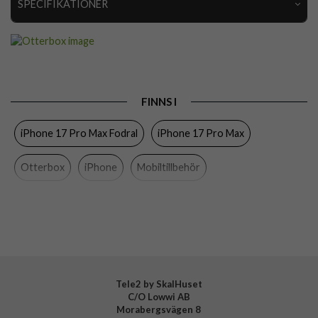
SPECIFIKATIONER
Artikelnummer
109658
Passar till
iPhone 17 Pro Max
Produkttyp
Fodral
FINNS I
Egenskaper
Kortfack, MagSafe-kompatibel
iPhone 17 Pro Max Fodral
iPhone 17 Pro Max
Färg
Genomskinlig, Svart
Material
Hårdplast (PC), Mjukplast (TPU), PU (Polyuretan)
Otterbox
iPhone
Mobiltillbehör
Varumärke
Otterbox
Tillverkarens art nr
77-98589
EAN
840434715428
Tele2 by SkalHuset
C/O Lowwi AB
Morabergsvägen 8