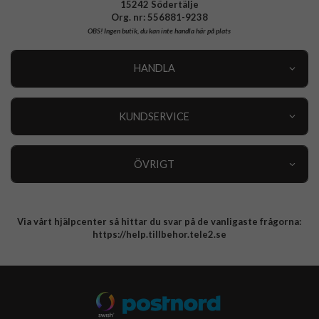
15242 Södertälje
Org. nr: 556881-9238
OBS!
Ingen butik, du kan inte handla här på plats
HANDLA
Outlet
Nyheter
KUNDSERVICE
Varumärken
Kundservice
Specialkategorier
90 dagars öppet köp
ÖVRIGT
Köpevillkor
Om oss
Retur
Om cookies
Via vårt hjälpcenter så hittar du svar på de vanligaste frågorna:
Integritetspolicy
https://help.tillbehor.tele2.se