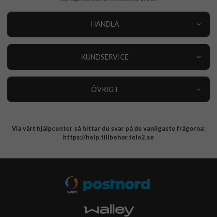
HANDLA
Outlet
Nyheter
KUNDSERVICE
Varumärken
Kundservice
Specialkategorier
90 dagars öppet köp
ÖVRIGT
Köpevillkor
Om oss
Retur
Om cookies
Via vårt hjälpcenter så hittar du svar på de vanligaste frågorna:
Integritetspolicy
https://help.tillbehor.tele2.se