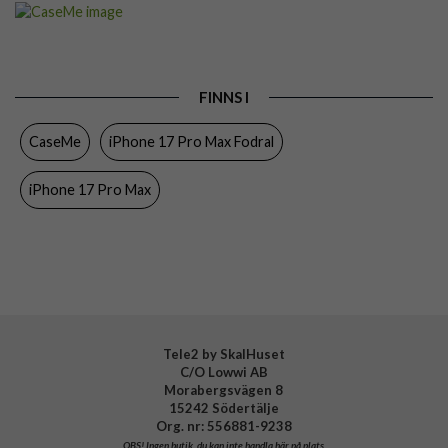
Artikelnummer
108712
Passar till
iPhone 17 Pro Max
Produkttyp
Fodral
FINNS I
Egenskaper
Dragkedja, Handrem, Kortfack, Stativfunktion
CaseMe
iPhone 17 Pro Max Fodral
Färg
Brun
Material
Konstläder, Mjukplast (TPU)
iPhone 17 Pro Max
Varumärke
CaseMe
Tele2 by SkalHuset
C/O Lowwi AB
Morabergsvägen 8
15242 Södertälje
Org. nr: 556881-9238
OBS!
Ingen butik, du kan inte handla här på plats