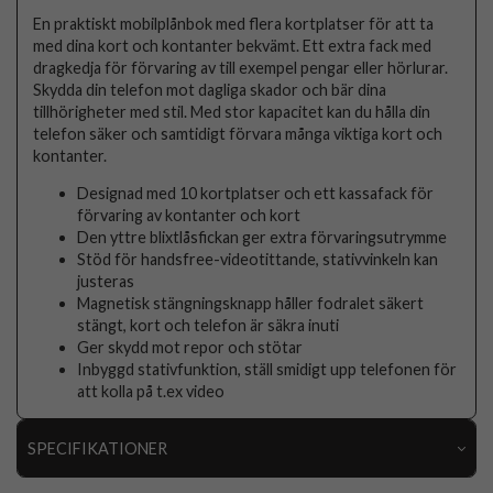
En praktiskt mobilplånbok med flera kortplatser för att ta
med dina kort och kontanter bekvämt. Ett extra fack med
dragkedja för förvaring av till exempel pengar eller hörlurar.
Skydda din telefon mot dagliga skador och bär dina
tillhörigheter med stil. Med stor kapacitet kan du hålla din
telefon säker och samtidigt förvara många viktiga kort och
kontanter.
Designad med 10 kortplatser och ett kassafack för
förvaring av kontanter och kort
Den yttre blixtlåsfickan ger extra förvaringsutrymme
Stöd för handsfree-videotittande, stativvinkeln kan
justeras
Magnetisk stängningsknapp håller fodralet säkert
stängt, kort och telefon är säkra inuti
Ger skydd mot repor och stötar
Inbyggd stativfunktion, ställ smidigt upp telefonen för
att kolla på t.ex video
SPECIFIKATIONER