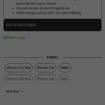
kameralinsen repor, skador
Klassisk textur, bra beröringskänsla
Halkfri design på två sidor för enkel hållning
SPECIFIKATIONER
Artikelnummer
112117
Passar till
iPhone 16e, iPhone 17e
Produkttyp
Skal
FINNS I
Egenskaper
Kameraskydd, Trådlös laddning-kompatibel
iPhone 17e Skal
iPhone 17e
Nillkin
Färg
Blå
Material
Hårdplast (PC), Mjukplast (TPU)
iPhone 16e Skal
iPhone 16e
Skal
Varumärke
Nillkin
Skal med kameraskydd
Blåa skal
Visa fler
EAN
6902048296022