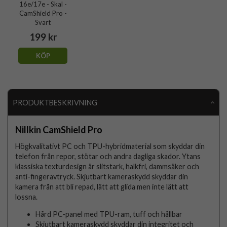
16e/17e - Skal -
CamShield Pro -
Svart
199 kr
KÖP
PRODUKTBESKRIVNING
Nillkin CamShield Pro
Högkvalitativt PC och TPU-hybridmaterial som skyddar din
telefon från repor, stötar och andra dagliga skador. Ytans
klassiska texturdesign är slitstark, halkfri, dammsäker och
anti-fingeravtryck. Skjutbart kameraskydd skyddar din
kamera från att bli repad, lätt att glida men inte lätt att
lossna.
Hård PC-panel med TPU-ram, tuff och hållbar
Skjutbart kameraskydd skyddar din integritet och