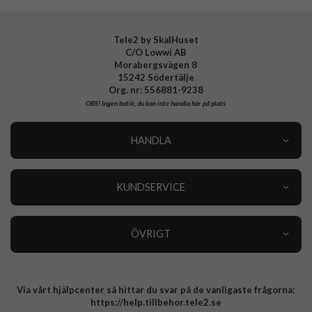
Tele2 by SkalHuset
C/O Lowwi AB
Morabergsvägen 8
15242 Södertälje
Org. nr: 556881-9238
OBS!
Ingen butik, du kan inte handla här på plats
HANDLA
Outlet
Nyheter
KUNDSERVICE
Varumärken
Kundservice
Specialkategorier
90 dagars öppet köp
ÖVRIGT
Köpevillkor
Om oss
Retur
Om cookies
Via vårt hjälpcenter så hittar du svar på de vanligaste frågorna:
Integritetspolicy
https://help.tillbehor.tele2.se