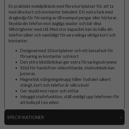
En praktiskt mobilplånbok med flera kortplatser för att ta
med dina kort och kontanter bekvämt. Ett extra fack med
dragkedja för förvaring av till exempel pengar eller hörlurar.
Skydda din telefon mot dagliga skador och bär dina
tillhörigheter med stil. Med stor kapacitet kan du hålla din
telefon säker och samtidigt förvara många viktiga kort och
kontanter.
Designad med 10 kortplatser och ett kassafack för
förvaring av kontanter och kort
Den yttre blixtlåsfickan ger extra förvaringsutrymme
Stöd för handsfree-videotittande, stativvinkeln kan
justeras
Magnetisk stängningsknapp håller fodralet säkert
stängt, kort och telefon är säkra inuti
Ger skydd mot repor och stötar
Inbyggd stativfunktion, ställ smidigt upp telefonen för
att kolla på t.ex video
SPECIFIKATIONER