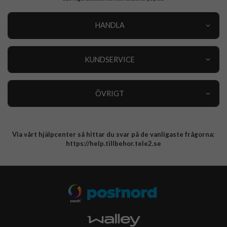
HANDLA
Outlet
Nyheter
KUNDSERVICE
Varumärken
Kundservice
Specialkategorier
90 dagars öppet köp
ÖVRIGT
Köpevillkor
Om oss
Retur
Om cookies
Via vårt hjälpcenter så hittar du svar på de vanligaste frågorna:
Integritetspolicy
https://help.tillbehor.tele2.se