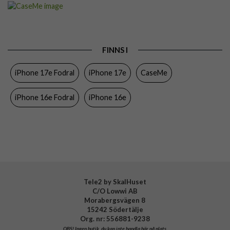
Artikelnummer
108445
Passar till
iPhone 16e, iPhone 17e
Produkttyp
Fodral
FINNS I
Egenskaper
Dragkedja, Handrem, Kortfack, Stativfunktion
iPhone 17e Fodral
iPhone 17e
CaseMe
Färg
Svart
Material
Konstläder, Mjukplast (TPU)
iPhone 16e Fodral
iPhone 16e
Varumärke
CaseMe
Tele2 by SkalHuset
C/O Lowwi AB
Morabergsvägen 8
15242 Södertälje
Org. nr: 556881-9238
OBS!
Ingen butik, du kan inte handla här på plats