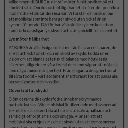
Välkommen till BURGA, där stil möter funktionalitet på ett
sömlöst sätt. Om du outtröttligt har letat efter det perfekta
mobilfodralet slutar din resa här. Vi förstår din önskan om
ett mobilskal som inte bara ger skydd utan också är en
symbol för mode. Därför har vi skräddarsytt en kollektion
som förkroppsligar lyx, skydd och stil, speciellt för din enhet.
Lyx möter hållbarhet
På BURGA är våra lyxiga fodral mer än bara accessoarer; de
är ett uttryck för stil och en sköld av skydd. Födda ur en
vision om att blanda estetisk tilltalande med högklassig
säkerhet, tillgodoser våra fodral dem som vägrar att nöja sig
med något mindre än perfekt. Från eleganta designerfodral
till söta fodral – vårt sortiment är utformat för att passa alla
personligheter och livsstilar.
Oöverträffat skydd
Glöm dagarna då skyddsfodral innebar skrymmande,
oattraktiva skal. Våra mobilskal är tillverkade med avancerad
teknik för att säkerställa att de är stötsäkra, hållbara och
samtidigt otroligt smala och snygga. Vi anser att ett
mobilskal ska erbjuda maximalt skydd utan att kompromissa
med stilen – en övertygelse som återspeglas i varje produkt