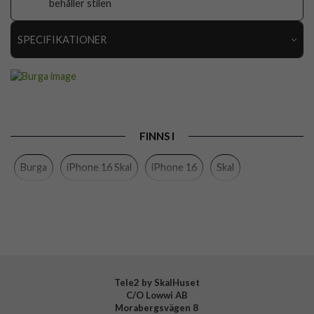
behåller stilen
SPECIFIKATIONER
Artikelnummer
118231
Passar till
iPhone 16
Produkttyp
Skal
FINNS I
Färg
Flerfärgad
Burga
iPhone 16 Skal
iPhone 16
Skal
Material
Hårdplast (PC), Mjukplast (TPU)
Varumärke
Burga
Tillverkarens art nr
936757
EAN
4772229367573
Tele2 by SkalHuset
C/O Lowwi AB
Morabergsvägen 8