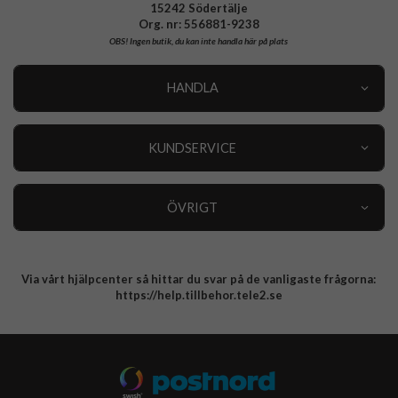
15242 Södertälje
Org. nr: 556881-9238
OBS!
Ingen butik, du kan inte handla här på plats
HANDLA
Outlet
Nyheter
KUNDSERVICE
Varumärken
Kundservice
Specialkategorier
90 dagars öppet köp
ÖVRIGT
Köpevillkor
Om oss
Retur
Om cookies
Via vårt hjälpcenter så hittar du svar på de vanligaste frågorna:
Integritetspolicy
https://help.tillbehor.tele2.se