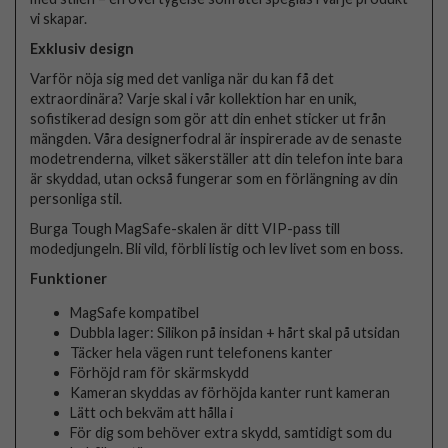
vi skapar.
Exklusiv design
Varför nöja sig med det vanliga när du kan få det
extraordinära? Varje skal i vår kollektion har en unik,
sofistikerad design som gör att din enhet sticker ut från
mängden. Våra designerfodral är inspirerade av de senaste
modetrenderna, vilket säkerställer att din telefon inte bara
är skyddad, utan också fungerar som en förlängning av din
personliga stil.
Burga Tough MagSafe-skalen är ditt VIP-pass till
modedjungeln. Bli vild, förbli listig och lev livet som en boss.
Funktioner
MagSafe kompatibel
Dubbla lager: Silikon på insidan + hårt skal på utsidan
Täcker hela vägen runt telefonens kanter
Förhöjd ram för skärmskydd
Kameran skyddas av förhöjda kanter runt kameran
Lätt och bekväm att hålla i
För dig som behöver extra skydd, samtidigt som du