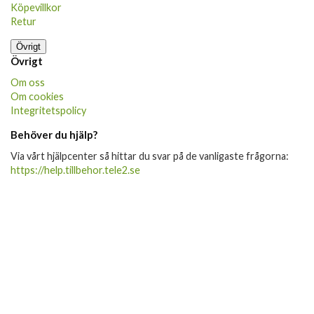
Köpevillkor
Retur
Övrigt
Övrigt
Om oss
Om cookies
Integritetspolicy
Behöver du hjälp?
Via vårt hjälpcenter så hittar du svar på de vanligaste frågorna:
https://help.tillbehor.tele2.se
Produkten har blivit tillagd i varukorgen