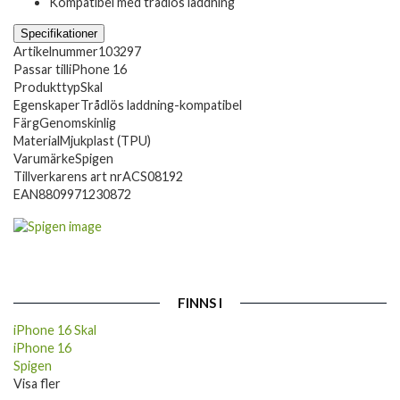
Kompatibel med trådlös laddning
Specifikationer
Artikelnummer
103297
Passar till
iPhone 16
Produkttyp
Skal
Egenskaper
Trådlös laddning-kompatibel
Färg
Genomskinlig
Material
Mjukplast (TPU)
Varumärke
Spigen
Tillverkarens art nr
ACS08192
EAN
8809971230872
FINNS I
iPhone 16 Skal
iPhone 16
Spigen
Visa fler