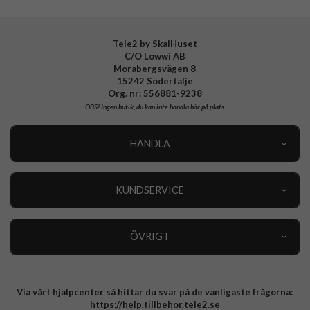
Tele2 by SkalHuset
C/O Lowwi AB
Morabergsvägen 8
15242 Södertälje
Org. nr: 556881-9238
OBS!
Ingen butik, du kan inte handla här på plats
HANDLA
Outlet
Nyheter
KUNDSERVICE
Varumärken
Kundservice
Specialkategorier
90 dagars öppet köp
ÖVRIGT
Köpevillkor
Om oss
Retur
Om cookies
Via vårt hjälpcenter så hittar du svar på de vanligaste frågorna:
Integritetspolicy
https://help.tillbehor.tele2.se