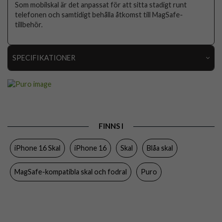
Som mobilskal är det anpassat för att sitta stadigt runt
telefonen och samtidigt behålla åtkomst till MagSafe-
tillbehör.
SPECIFIKATIONER
Artikelnummer
111364
Passar till
iPhone 16
Produkttyp
Skal
FINNS I
Egenskaper
MagSafe-kompatibel
iPhone 16 Skal
iPhone 16
Skal
Blåa skal
Färg
Blå, Genomskinlig
Material
Hårdplast (PC), Mjukplast (TPU)
MagSafe-kompatibla skal och fodral
Puro
Varumärke
Puro
Tillverkarens art nr
PUIPC1661GRADBLUE
EAN
8018417485343