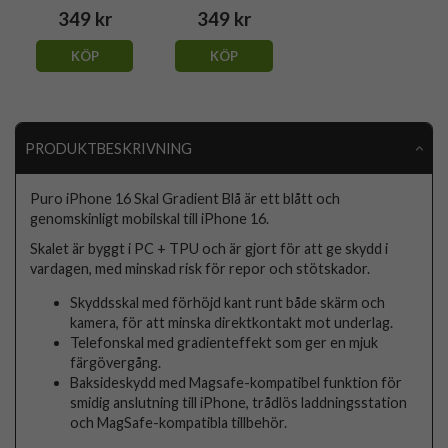
349 kr
349 kr
KÖP
KÖP
PRODUKTBESKRIVNING
Puro iPhone 16 Skal Gradient Blå är ett blått och
genomskinligt mobilskal till iPhone 16.
Skalet är byggt i PC + TPU och är gjort för att ge skydd i
vardagen, med minskad risk för repor och stötskador.
Skyddsskal med förhöjd kant runt både skärm och
kamera, för att minska direktkontakt mot underlag.
Telefonskal med gradienteffekt som ger en mjuk
färgövergång.
Baksideskydd med Magsafe-kompatibel funktion för
smidig anslutning till iPhone, trådlös laddningsstation
och MagSafe-kompatibla tillbehör.