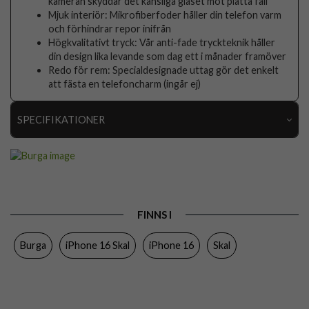
kameran skyddar det känsliga glaset mot platta fall
Mjuk interiör: Mikrofiberfoder håller din telefon varm
och förhindrar repor inifrån
Högkvalitativt tryck: Vår anti-fade tryckteknik håller
din design lika levande som dag ett i månader framöver
Redo för rem: Specialdesignade uttag gör det enkelt
att fästa en telefoncharm (ingår ej)
SPECIFIKATIONER
Artikelnummer
118037
Passar till
iPhone 16
Produkttyp
Skal
FINNS I
Egenskaper
Stöttålig
Burga
iPhone 16 Skal
iPhone 16
Skal
Färg
Flerfärgad
Material
Hårdplast (PC), Mjukplast (TPU)
Varumärke
Burga