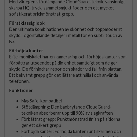
Med vår egen stötdämpande CloudGuard-teknik, vansinnigt
skarpa HQ-tryck, sammetsmjukt foder och ett mycket
sofistikerat prickmönstrat grepp.
Förstklassig look
Den ultimata kombinationen av skönhet och toppmodernt
skydd. Iögonfallande detaljer i metall för en subtil touch av
lyx.
Förhöjda kanter
Elite-mobilskalet har en kameraring och förhöjda kanter som
förbättrar utseendet på din enhet samtidigt som de ger
skydd. De förhindrar repor och skador vid fall från plattan.
Ett bekvämt grepp gör det lättare att hålla i och använda
telefonen.
Funktioner
MagSafe-kompatibel
Stötdämpning: Den banbrytande CloudGuard-
tekniken absorberar upp till 90% av slagkraften
Förbättrat grepp: Punktmönstrad finish på sidorna
ger ett säkert grepp
Förhöjda kanter: Förhöjda kanter runt skärmen och