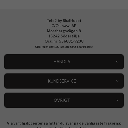
Tillverkarens art nr
936477
EAN
4772229364770
Tele2 by SkalHuset
C/O Lowwi AB
Morabergsvägen 8
15242 Södertälje
Org. nr: 556881-9238
OBS!
Ingen butik, du kan inte handla här på plats
HANDLA
Outlet
Nyheter
KUNDSERVICE
Varumärken
Kundservice
Specialkategorier
90 dagars öppet köp
ÖVRIGT
Köpevillkor
Om oss
Retur
Om cookies
Via vårt hjälpcenter så hittar du svar på de vanligaste frågorna:
Integritetspolicy