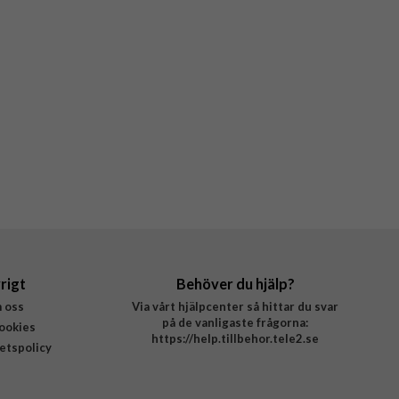
rigt
Behöver du hjälp?
 oss
Via vårt hjälpcenter så hittar du svar
på de vanligaste frågorna:
ookies
https://help.tillbehor.tele2.se
tetspolicy