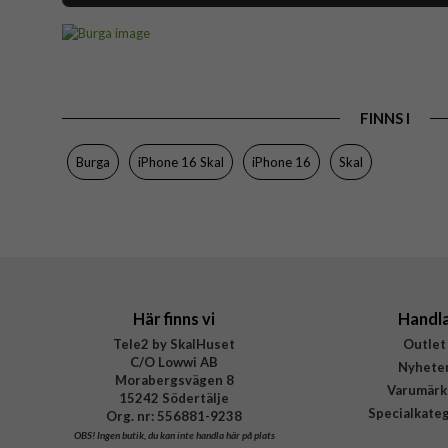
Artikelnummer
Passar till
Produkttyp
FINNS I
Egenskaper
Färg
Burga
iPhone 16 Skal
iPhone 16
Skal
Material
Varumärke
Tillverkarens art nr
EAN
Här finns vi
Handl
Tele2 by SkalHuset
Outlet
C/O Lowwi AB
Nyhete
Morabergsvägen 8
Varumärk
15242 Södertälje
Specialkate
Org. nr: 556881-9238
OBS!
Ingen butik, du kan inte handla här på plats