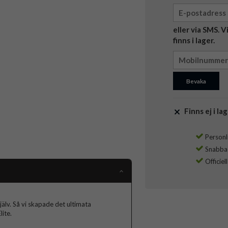
eller via SMS. 
finns i lager.
Bevaka
Finns ej i lag
Personli
Snabba l
Officiel
jälv. Så vi skapade det ultimata
ite.