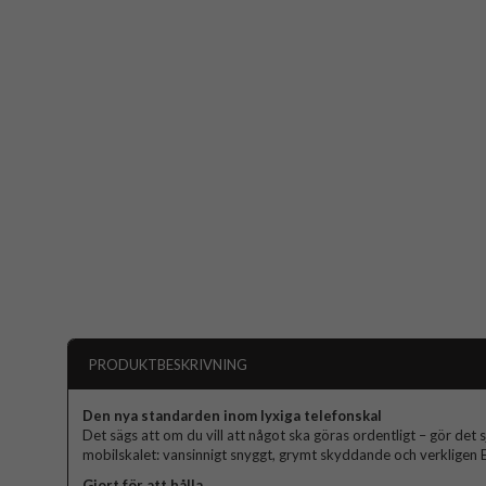
PRODUKTBESKRIVNING
Den nya standarden inom lyxiga telefonskal
Det sägs att om du vill att något ska göras ordentligt – gör det s
mobilskalet: vansinnigt snyggt, grymt skyddande och verkligen El
Gjort för att hålla