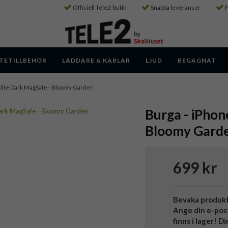
Officiell Tele2-butik
Snabba leveranser
P
TETILLBEHÖR
LADDARE & KABLAR
LJUD
BEGAGNAT
- Elite Dark MagSafe - Bloomy Garden
Burga - iPhone
Bloomy Gard
699 kr
Bevaka produk
Ange din e-pos
finns i lager! D