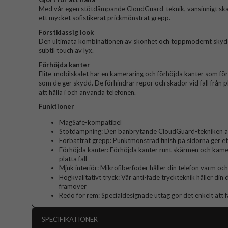
Med vår egen stötdämpande CloudGuard-teknik, vansinnigt sk
ett mycket sofistikerat prickmönstrat grepp.
Förstklassig look
Den ultimata kombinationen av skönhet och toppmodernt skydd. 
subtil touch av lyx.
Förhöjda kanter
Elite-mobilskalet har en kameraring och förhöjda kanter som fö
som de ger skydd. De förhindrar repor och skador vid fall från p
att hålla i och använda telefonen.
Funktioner
MagSafe-kompatibel
Stötdämpning: Den banbrytande CloudGuard-tekniken abs
Förbättrat grepp: Punktmönstrad finish på sidorna ger et
Förhöjda kanter: Förhöjda kanter runt skärmen och kame
platta fall
Mjuk interiör: Mikrofiberfoder håller din telefon varm och
Högkvalitativt tryck: Vår anti-fade tryckteknik håller din
framöver
Redo för rem: Specialdesignade uttag gör det enkelt att f
SPECIFIKATIONER