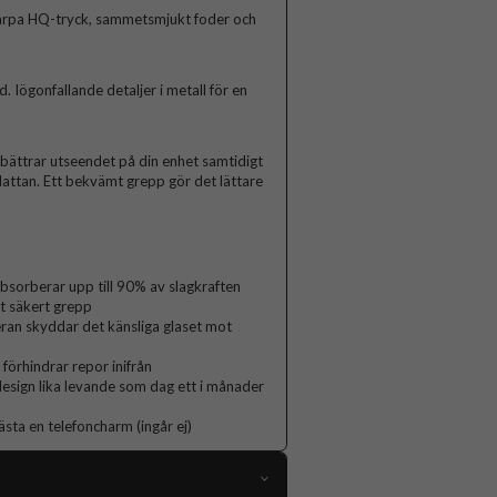
arpa HQ-tryck, sammetsmjukt foder och
Iögonfallande detaljer i metall för en
rbättrar utseendet på din enhet samtidigt
lattan. Ett bekvämt grepp gör det lättare
orberar upp till 90% av slagkraften
t säkert grepp
ran skyddar det känsliga glaset mot
 förhindrar repor inifrån
 design lika levande som dag ett i månader
ästa en telefoncharm (ingår ej)