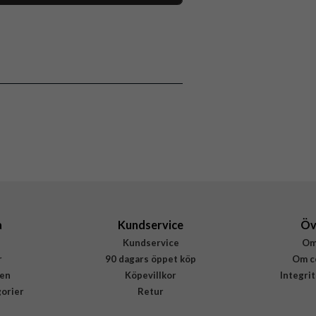
118051
iPhone 16
Skal
Stöttålig
Flerfärgad
Hårdplast (PC), Mjukplast (TPU)
Burga
937005
4772229370054
a
Kundservice
Öv
Kundservice
Om
r
90 dagars öppet köp
Om c
en
Köpevillkor
Integri
gorier
Retur