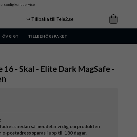
ersonlig kundservice
↪️ Tillbaka till Tele2.se
ÖVRIGT
TILLBEHÖRSPAKET
 16 - Skal - Elite Dark MagSafe -
en
t
tadress nedan så meddelar vi dig om produkten
in e-postadress sparas i upp till 180 dagar.