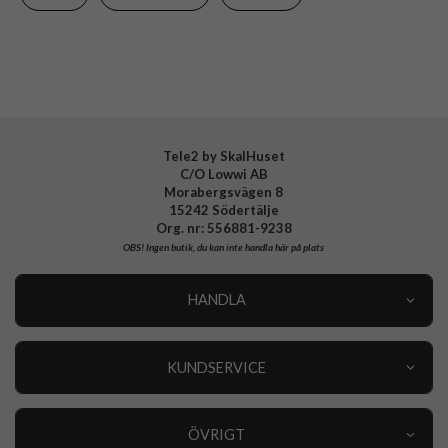
Material
Silikon
Varumärke
Nudient
Tillverkarens art nr
00-001-0103-0165
EAN
7340212970665
Tele2 by SkalHuset
C/O Lowwi AB
Morabergsvägen 8
15242 Södertälje
Org. nr: 556881-9238
OBS!
Ingen butik, du kan inte handla här på plats
HANDLA
Outlet
Nyheter
KUNDSERVICE
Varumärken
Kundservice
Specialkategorier
90 dagars öppet köp
ÖVRIGT