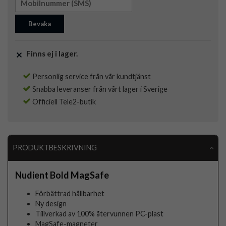
Bevaka
Finns ej i lager.
Personlig service från vår kundtjänst
Snabba leveranser från vårt lager i Sverige
Officiell Tele2-butik
PRODUKTBESKRIVNING
Nudient Bold MagSafe
Förbättrad hållbarhet
Ny design
Tillverkad av 100% återvunnen PC-plast
MagSafe-magneter