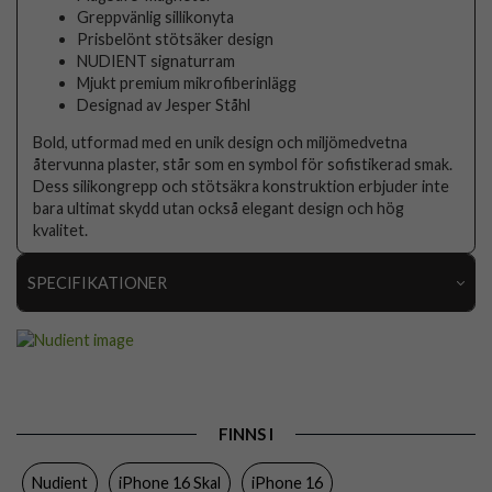
Greppvänlig sillikonyta
Prisbelönt stötsäker design
NUDIENT signaturram
Mjukt premium mikrofiberinlägg
Designad av Jesper Ståhl
Bold, utformad med en unik design och miljömedvetna
återvunna plaster, står som en symbol för sofistikerad smak.
Dess silikongrepp och stötsäkra konstruktion erbjuder inte
bara ultimat skydd utan också elegant design och hög
kvalitet.
SPECIFIKATIONER
Artikelnummer
104766
Passar till
iPhone 16
Produkttyp
Skal
FINNS I
Egenskaper
MagSafe-kompatibel
Nudient
iPhone 16 Skal
iPhone 16
Färg
Blå