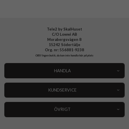
Varumärke
Spigen
Tillverkarens art nr
ACS09071
EAN
8809971239028
Tele2 by SkalHuset
C/O Lowwi AB
Morabergsvägen 8
15242 Södertälje
Org. nr: 556881-9238
OBS!
Ingen butik, du kan inte handla här på plats
HANDLA
Outlet
Nyheter
KUNDSERVICE
Varumärken
Kundservice
Specialkategorier
90 dagars öppet köp
ÖVRIGT
Köpevillkor
Om oss
Retur
Om cookies