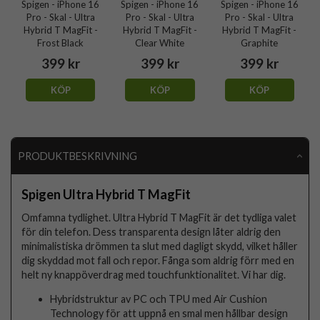
Spigen - iPhone 16
Spigen - iPhone 16
Spigen - iPhone 16
Pro - Skal - Ultra
Pro - Skal - Ultra
Pro - Skal - Ultra
Hybrid T MagFit -
Hybrid T MagFit -
Hybrid T MagFit -
Frost Black
Clear White
Graphite
399 kr
399 kr
399 kr
KÖP
KÖP
KÖP
PRODUKTBESKRIVNING
Spigen Ultra Hybrid T MagFit
Omfamna tydlighet. Ultra Hybrid T MagFit är det tydliga valet
för din telefon. Dess transparenta design låter aldrig den
minimalistiska drömmen ta slut med dagligt skydd, vilket håller
dig skyddad mot fall och repor. Fånga som aldrig förr med en
helt ny knappöverdrag med touchfunktionalitet. Vi har dig.
Hybridstruktur av PC och TPU med Air Cushion
Technology för att uppnå en smal men hållbar design