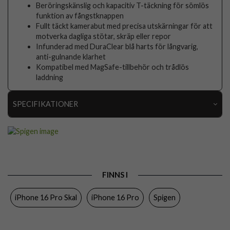
Beröringskänslig och kapacitiv T-täckning för sömlös
funktion av fångstknappen
Fullt täckt kamerabut med precisa utskärningar för att
motverka dagliga stötar, skräp eller repor
Infunderad med DuraClear blå harts för långvarig,
anti-gulnande klarhet
Kompatibel med MagSafe-tillbehör och trådlös
laddning
SPECIFIKATIONER
Artikelnummer
109992
Passar till
iPhone 16 Pro
Produkttyp
Skal
FINNS I
Egenskaper
MagSafe-kompatibel
iPhone 16 Pro Skal
iPhone 16 Pro
Spigen
Färg
Genomskinlig
Material
Hårdplast (PC), Mjukplast (TPU)