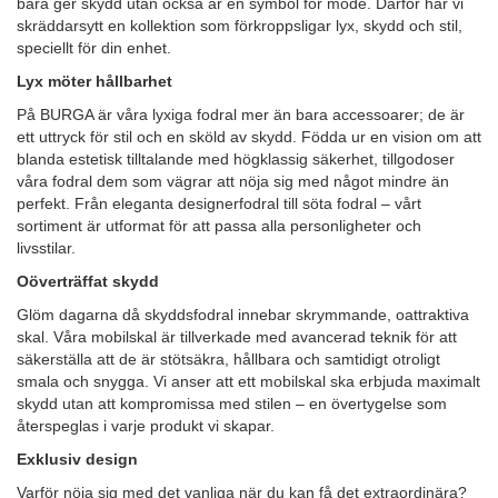
bara ger skydd utan också är en symbol för mode. Därför har vi
skräddarsytt en kollektion som förkroppsligar lyx, skydd och stil,
speciellt för din enhet.
Lyx möter hållbarhet
På BURGA är våra lyxiga fodral mer än bara accessoarer; de är
ett uttryck för stil och en sköld av skydd. Födda ur en vision om att
blanda estetisk tilltalande med högklassig säkerhet, tillgodoser
våra fodral dem som vägrar att nöja sig med något mindre än
perfekt. Från eleganta designerfodral till söta fodral – vårt
sortiment är utformat för att passa alla personligheter och
livsstilar.
Oöverträffat skydd
Glöm dagarna då skyddsfodral innebar skrymmande, oattraktiva
skal. Våra mobilskal är tillverkade med avancerad teknik för att
säkerställa att de är stötsäkra, hållbara och samtidigt otroligt
smala och snygga. Vi anser att ett mobilskal ska erbjuda maximalt
skydd utan att kompromissa med stilen – en övertygelse som
återspeglas i varje produkt vi skapar.
Exklusiv design
Varför nöja sig med det vanliga när du kan få det extraordinära?