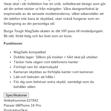
Varje skal i vår kollektion har en unik, sofistikerad design som gör
att din enhet sticker ut från mängden. Våra designerfodral är
inspirerade av de senaste modetrenderna, vilket säkerställer att
din telefon inte bara är skyddad, utan också fungerar som en
förlängning av din personliga stil.
Burga Tough MagSafe-skalen är ditt VIP-pass till modedjungeln.
Bli vild, förbli listig och lev livet som en boss.
Funktioner
MagSafe kompatibel
Dubbla lager: Silikon på insidan + hårt skal på utsidan
Täcker hela vägen runt telefonens kanter
Förhöjd ram för skärmskydd
Kameran skyddas av förhöjda kanter runt kameran
Lätt och bekväm att hålla i
För dig som behöver extra skydd, samtidigt som du
behåller stilen
Specifikationer
Artikelnummer
107842
Passar till
iPhone 16 Pro
Produkttyp
Skal