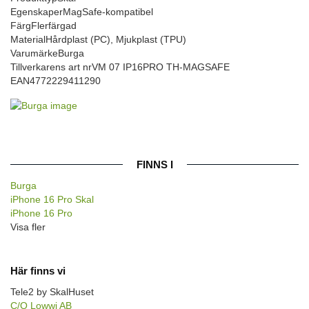
Egenskaper
MagSafe-kompatibel
Färg
Flerfärgad
Material
Hårdplast (PC), Mjukplast (TPU)
Varumärke
Burga
Tillverkarens art nr
VM 07 IP16PRO TH-MAGSAFE
EAN
4772229411290
FINNS I
Burga
iPhone 16 Pro Skal
iPhone 16 Pro
Visa fler
Här finns vi
Tele2 by SkalHuset
C/O Lowwi AB