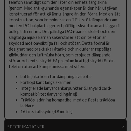
telefon samtidigt som den låter din enhets färg skina
igenom. Med anti-gulnande egenskaper är den här utgåvan
konstruerad för att gå ännu längre än den förra. Med en lätt
konstruktion, som kombinerar en TPU-stötdämpande ram
med en PC-bakplatta, ger ett pålitligt skydd utan att lägga till
bulk på din enhet. Det pålitliga UAG-pansarskalet och den
slagtåliga mjuka kärnan säkerställer att din telefon är
skyddad mot oavsiktliga fall och stötar. Detta fodral är
designat med praktiska i åtanke och inkluderar reptåliga
glidkuddar och luftmjuka hörn, som erbjuder dämpande
stötar och extra skydd. Få premium kraftigt skydd för din
telefon utan att kompromissa med stilen.
Luftmjuka hörn för dämpning av stötar
Förhöjd kant längs skärmen
Integrerade lanyardankarpunkter & lanyard card-
kompatibilitet (lanyard ingår ej)
Trådlös laddning kompatibel med de flesta trådlösa
laddare
16 fots fallskydd (4.8 meter)
SPECIFIKATIONER