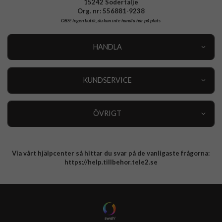
15242 Södertälje
Org. nr: 556881-9238
OBS!
Ingen butik, du kan inte handla här på plats
HANDLA
Outlet
Nyheter
KUNDSERVICE
Varumärken
Kundservice
Specialkategorier
90 dagars öppet köp
ÖVRIGT
Köpevillkor
Om oss
Retur
Om cookies
Via vårt hjälpcenter så hittar du svar på de vanligaste frågorna:
Integritetspolicy
https://help.tillbehor.tele2.se