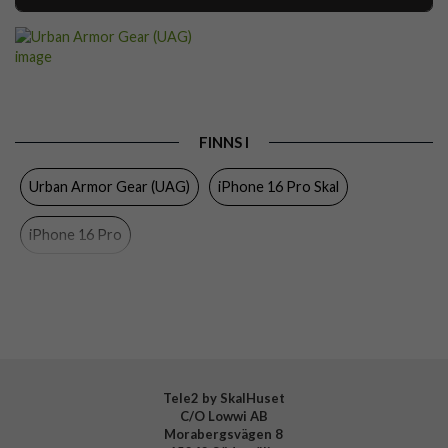
Artikelnummer
105766
Passar till
iPhone 16 Pro
Produkttyp
Skal
Egenskaper
Stöttålig, Trådlös laddning-kompatibel
FINNS I
Färg
Genomskinlig
Urban Armor Gear (UAG)
iPhone 16 Pro Skal
Material
Hårdplast (PC), Mjukplast (TPU)
iPhone 16 Pro
Varumärke
Urban Armor Gear (UAG)
Tillverkarens art nr
114484114343
EAN
840283915307
Tele2 by SkalHuset
C/O Lowwi AB
Morabergsvägen 8